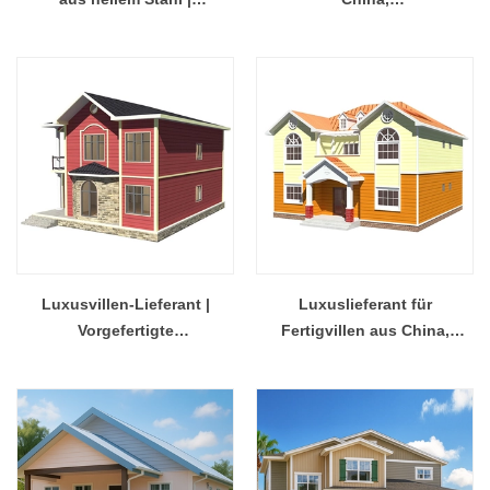
Schnellinstallations-
Fertigstahlkonstruktion im
Hausdesign mit
Angebot
Stahlkonstruktion - QB24
Luxusvillen-Lieferant |
Luxuslieferant für
Vorgefertigte
Fertigvillen aus China,
Stahlkonstruktion im
Dienstleister für den Bau
Angebot
mobiler Häuser