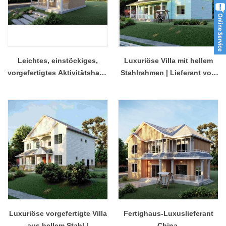
Leichtes, einstöckiges,
Luxuriöse Villa mit hellem
vorgefertigtes Aktivitätshaus
Stahlrahmen | Lieferant von
mit 2 Zimmern – modulare
Fertighäusern aus China –
Hütte mit Veranda
Modell Qb23
Luxuriöse vorgefertigte Villa
Fertighaus-Luxuslieferant
aus hellem Stahl |
China,