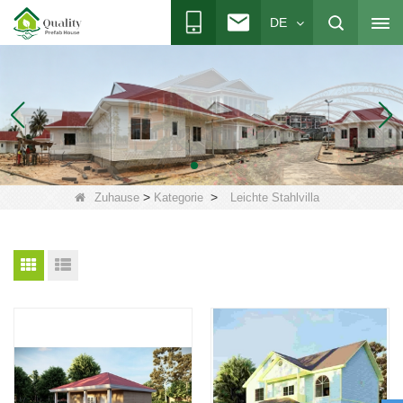
DE
>
>
Zuhause
Kategorie
Leichte Stahlvilla