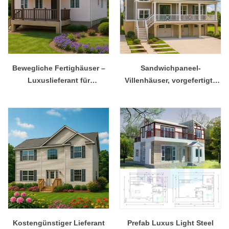
Bewegliche Fertighäuser –
Sandwichpaneel-
Luxuslieferant für
Villenhäuser, vorgefertigte
Fertigvillen aus China
Stahlgebäude im
Großhandel
Kostengünstiger Lieferant
Prefab Luxus Light Steel