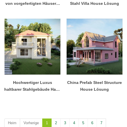
von vorgefertigten Häusern,
Stahl Villa House Lösung
2-stöckiges Hausdesign
Hochwertiger Luxus
China Prefab Steel Structure
haltbarer Stahlgebäude Haus
House Lösung
aus China aus China
Heim
Vorherige
1
2
3
4
5
6
7