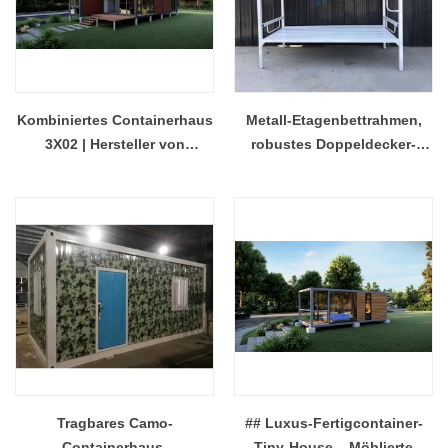
Kombiniertes Containerhaus
Metall-Etagenbettrahmen,
3X02 | Hersteller von
robustes Doppeldecker-
modularen Fertighäusern im
Etagenbett aus Stahl für
Großhandel
Schlafsäle und Baulager
Tragbares Camo-
## Luxus-Fertigcontainer-
Containerhaus,
Tiny-House – Möblierte