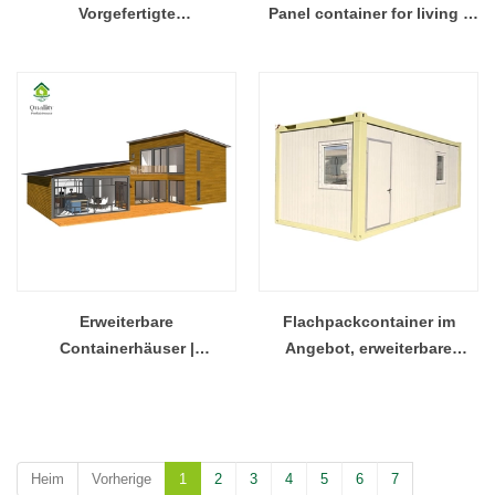
Vorgefertigte
Panel container for living -
Stahlkonstruktion im
COPY - gpnrso
Angebot
Erweiterbare
Flachpackcontainer im
Containerhäuser |
Angebot, erweiterbare
Dienstleister für den Bau
Containerhäuser
mobiler Häuser
Heim
Vorherige
1
2
3
4
5
6
7