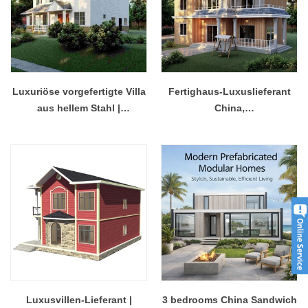
Luxuriöse vorgefertigte Villa
Fertighaus-Luxuslieferant
aus hellem Stahl |
China,
Schnellinstallations-
Fertigstahlkonstruktion im
Hausdesign mit
Angebot
Stahlkonstruktion - QB24
Luxusvillen-Lieferant |
3 bedrooms China Sandwich