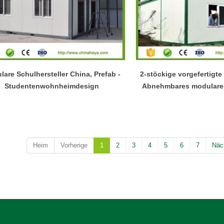
lrahmenhaus –, die jeweils für eine
wenigen Minuten auf das Doppe
Produktion, einfache Montage und
Fläche auffalten lässt
hige Wiederverwendung in Wohn-,
 Notfallprojekten konzipiert sind.
are Schulhersteller China, Prefab -
2-stöckige vorgefertigte
Studentenwohnheimdesign
Abnehmbares modulare
Verkauf | B2B Gr
Heim
Vorherige
1
2
3
4
5
6
7
Näc