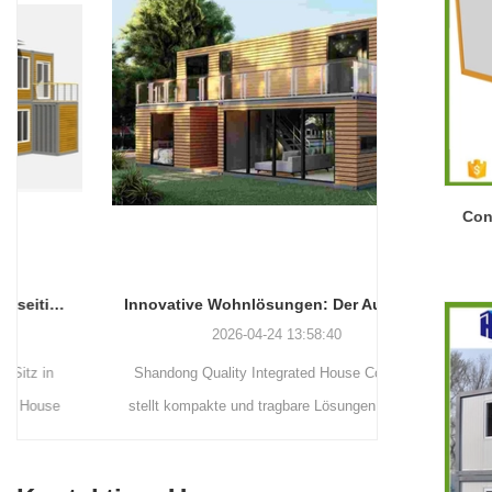
Con
Innovative Wohnlösungen: Der Aufstieg modularer und tragbarer Wohnräume
2026-04-24 13:58:40
Shandong Quality Integrated House Co., Ltd.
Shandong Qu
stellt kompakte und tragbare Lösungen wie die
liefert dre
Apfelkapsel, das Flatpack-Containerhaus und
Stahlbas
das abnehmbare Containerhaus her, die jeweils
vorgefertigt