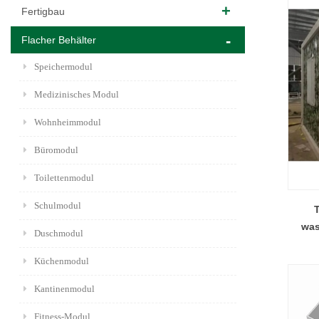
Fertigbau
Flacher Behälter
Speichermodul
Medizinisches Modul
Wohnheimmodul
Büromodul
Toilettenmodul
Schulmodul
was
Duschmodul
Küchenmodul
Kantinenmodul
Fitness-Modul