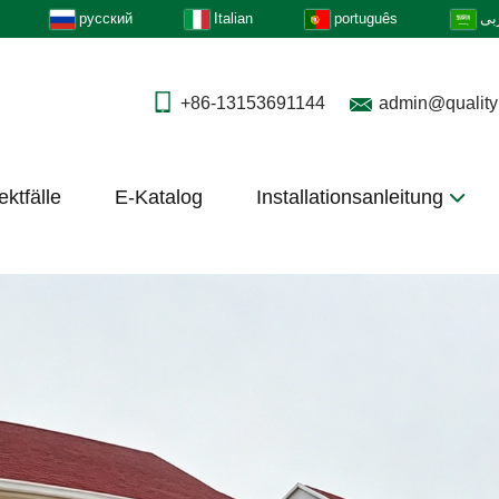
русский
Italian
português
بى
+86-13153691144
admin@quality
ektfälle
E-Katalog
Installationsanleitung