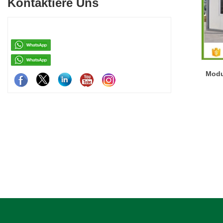
Kontaktiere Uns
für den einfachen Transport und die Montage
leichtes Stah
vor Ort konzipiert sind.
effiziente 
anpassungsfä
Gewerbe- und
Modul