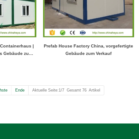
lte seiner
Stahlrahmen auszeichnet und als praktische
.
vorgefertigte Stahllösung für den privaten oder
gewerblichen Gebrauch dient.
 Containerhaus |
Prefab House Factory China, vorgefertigte
s Gebäude zum
Gebäude zum Verkauf
oßhandel
hste
Ende
Aktuelle Seite:1/7 Gesamt 76 Artikel