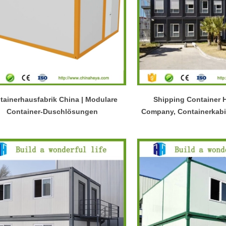
tainerhausfabrik China | Modulare
Shipping Container
Container-Duschlösungen
Company, Containerkabi
Flexible Baulösungen passen sich den unterschiedlichen Projektanforderungen an
2026-04-23 09:09:53
2026-04-21 14:08:26
ality Integrated House Co., Ltd.
Die Fertig- und Flatpack-Contain
i praktische Gebäudesysteme auf
Shandong Quality Integrated Hou
is – modulares Containerhaus,
sind einfach zu versenden und z
es Stahlkonstruktionsgebäude und
während sich das erweiterbare Con