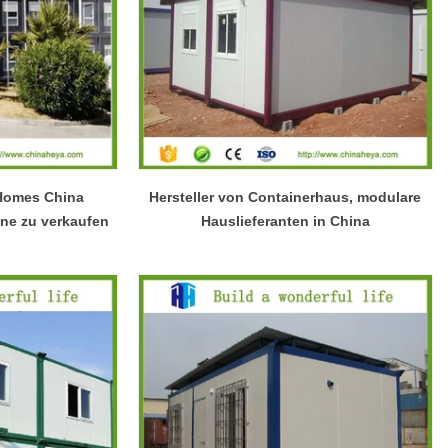
 Homes China
Hersteller von Containerhaus, modulare
ne zu verkaufen
Hauslieferanten in China
Moderne Wohnlösungen passen sich den sich verändernden räumlichen Bedürfnissen an
Moderne vorgefertigte Tiny Houses gewinnen als praktische Wohnlösung an Bedeutung
2026-04-20 13:48:40
erhäuser von
Shandong Quality Integrated House Co., Ltd.
se Co.,Ltd.
Bietet jetzt ein vorgefertigtes Tiny House
u montieren,
Modern zum Verkauf an, das sich durch ein
tainerhaus in
klares, modernes Design und einen langlebigen