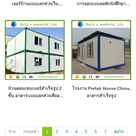
เออร์บ้านแบบแยกส่วนใน
การออกแบบหอพักนักศึกษา
ประเทศจีน
สำเร็จรูป
บ้านคอนเทนเนอร์สำเร็จรูป 2
โรงงาน Prefab House China,
ชั้น อาคารแบบแยกส่วนที่ถอด
อาคารสำเร็จรูป
ออกได้สำหรับการขาย | B2B
Wholesale
บ้าน
ก่อนหน้า
1
2
3
4
5
6
7
ต่อไป