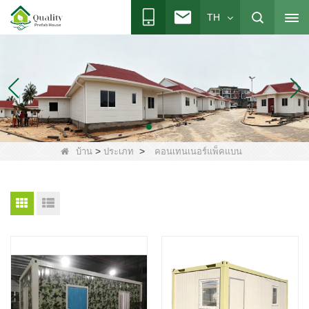
TH
>
>
บ้าน
ประเภท
คอนเทนเนอร์แพ็คแบน