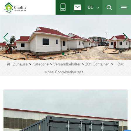
DE
>
>
>
>
Zuhause
Kategorie
Versandbehälter
20ft Container
Bau
eines Containerhauses