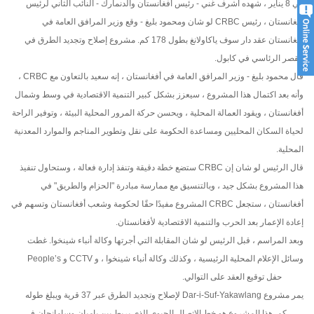
في 8 يناير ، شهده أشرف غني - رئيس أفغانستان والدنمارك - النائب الثاني لرئيس
أفغانستان ، رئيس CRBC لو شان ومحمود بليغ - وقع وزير المرافق العامة في
أفغانستان عقد دار سوف ياكاولانغ بطول 178 كم. مشروع إصلاح وتجديد الطرق في
القصر الرئاسي في كابول.
قال محمود بليغ - وزير المرافق العامة في أفغانستان ، إنه سعيد بالتعاون مع CRBC ،
وأنه بعد اكتمال هذا المشروع ، سيعزز بشكل كبير التنمية الاقتصادية في وسط وشمال
أفغانستان ، ويقود العمالة المحلية ، ويحسن حركة المرور المحلية البيئة ، وتوفير الراحة
لحياة السكان المحليين ومساعدة الحكومة على نقل وتطوير المناجم والموارد المعدنية
المحلية.
قال الرئيس لو شان إن CRBC ستضع خطة دقيقة وتنفذ إدارة فعالة ، وستحاول تنفيذ
هذا المشروع بشكل جيد ، وبالتنسيق مع ممارسة مبادرة "الحزام والطريق" في
أفغانستان ، ستجعل CRBC المشروع مفيدًا حقًا لحكومة وشعب أفغانستان وتسهم في
إعادة الإعمار بعد الحرب والتنمية الاقتصادية لأفغانستان.
وبعد المراسم ، قبل الرئيس لو شان المقابلة التي أجرتها وكالة أنباء شينخوا. غطت
وسائل الإعلام المحلية الرئيسية ، وكذلك وكالة أنباء شينخوا ، و CCTV و People’s
Daily حفل توقيع العقد على التوالي.
يمر مشروع Dar-i-Suf-Yakawlang لإصلاح وتجديد الطرق عبر 37 قرية ويبلغ طوله
178 كم. هذا المشروع هو خط الاتصال الحيوي الذي يربط بين باميان وسامانجان في