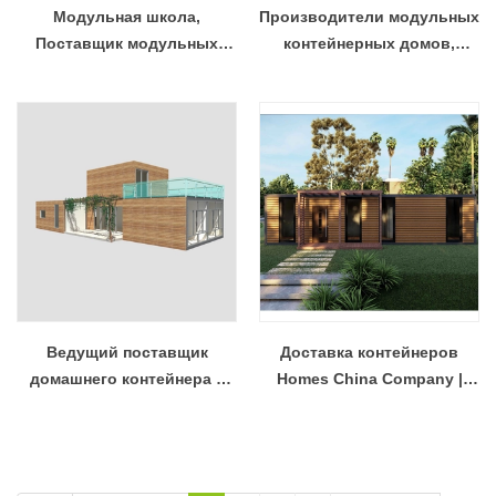
Модульная школа,
Производители модульных
Поставщик модульных
контейнерных домов,
больниц Китай
Красивый дом с четырьмя
спальнями
Ведущий поставщик
Доставка контейнеров
домашнего контейнера с
Homes China Company |
префабами |
Оптовые модульные дома
Пользовательские
транспортные
контейнерные дома Китай