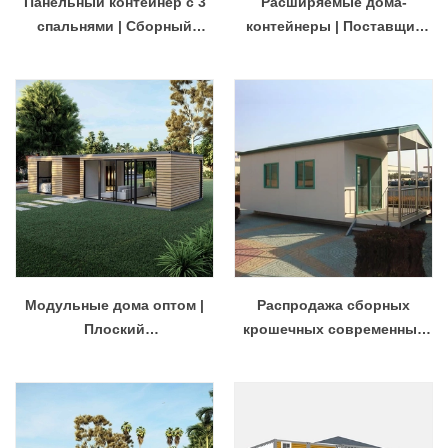
Панельный контейнер с 3
Расширяемые дома-
спальнями | Сборный
контейнеры | Поставщик
Крошечный Дом
услуг по строительству
Современный в
мобильных домов
Распродаже
Модульные дома оптом |
Распродажа сборных
Плоский
крошечных современных
КонтейнерНовинка
домов | Модульные отели
Китайская компания