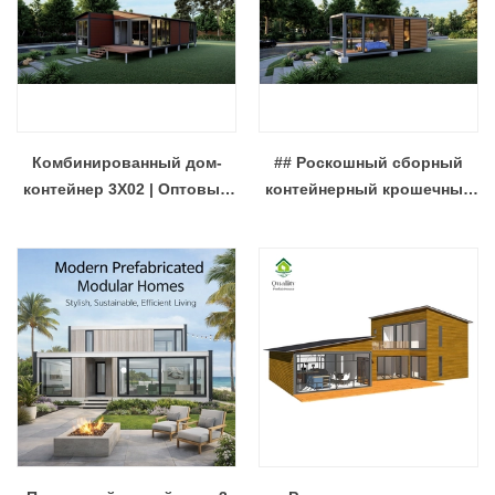
Комбинированный дом-
## Роскошный сборный
контейнер 3X02 | Оптовый
контейнерный крошечный
производитель модульных
дом – меблированный
сборных домов
модульный глэмпинг со
стеклянным балконом