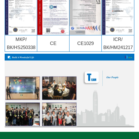
МКР/
ICR/
CE
CE1029
ВК/HS250338
ВК/HM241217