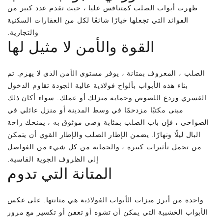
ظهرت أبواب الصلب كمتنافس عليا ، حيث تقدم عدد كبير من
الفوائد التي تجعلها خيارًا شائعًا لكل من العقارات السكنية
والتجارية.
القوة والأمن لا مثيل لها
الصلب ، المعروف بمتانة ، يوفر مستوى الأمن الذي لا يهزم. تم
بناء هذه الأبواب بألواح فولاذية عالية الجودة تقاوم الدخول
القسري وردع اللصوص وحماية منزلك أو عملك. سواء أكان ذلك
مبنى مكتبًا مزدحمًا في وسط المدينة أو منزل عائلي في
الضواحي ، فإن باب الصلب بمثابة وصي موثوق به ، يمنحك راحة
البال ليلًا ونهارًا. يضمن الإطار الصلب والإطار القوي أن يتمكن
من تحمل تأثيرات كبيرة ، والحماية من كل شيء من الفواصل
إلى الظروف الجوية القاسية.
المتانة التي تدوم
واحدة من أبرز ميزات الأبواب الفولاذية هي متانتها. على عكس
الأبواب الخشبية التي يمكن أن تشوه أو تعفن أو تكسير مع مرور