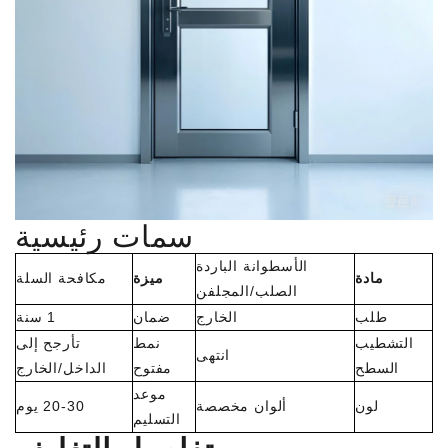
سمات رئيسية
الأسطوانة الباردة
مادة
ميزة
مكافحة السلة
الصلب/المجلفن
طلب
الخارج
ضمان
1 سنة
التشطيب
نمط
تأرجح إلى
انتهى
السطح
مفتوح
الداخل/الخارج
موعد
لون
ألوان مخصصة
20-30 يوم
التسليم