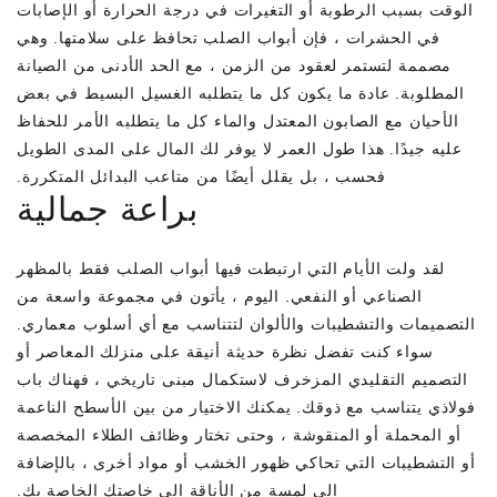
الوقت بسبب الرطوبة أو التغيرات في درجة الحرارة أو الإصابات
في الحشرات ، فإن أبواب الصلب تحافظ على سلامتها. وهي
مصممة لتستمر لعقود من الزمن ، مع الحد الأدنى من الصيانة
المطلوبة. عادة ما يكون كل ما يتطلبه الغسيل البسيط في بعض
الأحيان مع الصابون المعتدل والماء كل ما يتطلبه الأمر للحفاظ
عليه جيدًا. هذا طول العمر لا يوفر لك المال على المدى الطويل
فحسب ، بل يقلل أيضًا من متاعب البدائل المتكررة.
براعة جمالية
لقد ولت الأيام التي ارتبطت فيها أبواب الصلب فقط بالمظهر
الصناعي أو النفعي. اليوم ، يأتون في مجموعة واسعة من
التصميمات والتشطيبات والألوان لتتناسب مع أي أسلوب معماري.
سواء كنت تفضل نظرة حديثة أنيقة على منزلك المعاصر أو
التصميم التقليدي المزخرف لاستكمال مبنى تاريخي ، فهناك باب
فولاذي يتناسب مع ذوقك. يمكنك الاختيار من بين الأسطح الناعمة
أو المحملة أو المنقوشة ، وحتى تختار وظائف الطلاء المخصصة
أو التشطيبات التي تحاكي ظهور الخشب أو مواد أخرى ، بالإضافة
إلى لمسة من الأناقة إلى خاصتك الخاصة بك.