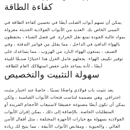
كفاءة الطاقة
يمكن أن تسهم أبواب الصلب أيضًا في تحسين كفاءة الطاقة في
المبنى الخاص بك. العديد من الأبواب الفولاذية الحديثة معزولة
بمواد عالية الجودة تمنع نقل الحرارة. في فصل الشتاء ، يحتفظون
بالهواء الدافئ في الداخل ، مما يقلل من فواتير التدفئة ، وفي
الصيف ، يمنعون الهواء البارد من الهروب ، مما يساعدك على
توفير تكييف الهواء. يجعلهم عامل العزل هذا اختيارًا صديقًا للبيئة
أيضًا ، لأنه يساعد على خفض استهلاكك العام للطاقة.
سهولة التثبيت والتخصيص
يعد تثبيت باب فولاذي واضحًا نسبيًا ، خاصةً عند اختيار مثبت
احترافي. وهي مصممة لتناسب فتحات الأبواب القياسية ، ولكن
يمكن أن تكون أيضًا مصنوعة خصيصًا لاستيعاب الأحجام الفريدة أو
المتطلبات الخاصة. بالإضافة إلى ذلك ، يمكن إقران الأبواب
الفولاذية بسهولة مع خيارات الأجهزة المختلفة ، مثل أقفال الأمن
العالي ، والحيوية ، ومقابض الأبواب الأنيقة ، مما يتيح لك زيادة