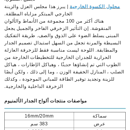
محلول الكسوة الخارجية
| يبرز هذا مجلس العزل والزينة
الخارجي المبتكر مزاياه المطلقة.
هناك أكثر من 100 مجموعة من الأنماط والألوان
المنقوشة. إن التأثير الزخرفي الفاخر والجميل يجعل
المبنى يسلط الضوء على الذوق والصف. طريقة التفكيك
البسيطة والمرنة تجعل من السهل استبدال تصميم الجدار
والمطابقة. اللوحة ليست مناسبة فقط للزخرفة العازلة
الحرارية للجدران الخارجية للتخطيطات الخارجة من
الطوب التي تم إنشاؤها حديثًا ، وهياكل الإطارات ، هياكل
الصلب ، المنازل الخفيفة الوزن ، وما إلى ذلك ، ولكن أيضًا
للزينة وتجديد توفير الطاقة للمباني الموجودة ، وكذلك
الزخرفة الداخلية والخارجية.
مواصفات منتجات ألواح الجدار الألمنيوم
سماكة
16mm/20mm
عرض
383 سم