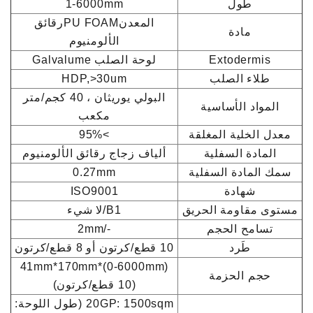
طول
1-6000mm
المعدنPU FOAMرقائق
مادة
الألومنيوم
Extodermis
لوحة الصلب Galvalume
طلاء الصلب
HDP,>30um
البولي يوريثان ، 40 كجم/متر
المواد الأساسية
مكعب
معدل الخلية المغلقة
>95%
المادة السفلية
ألياف زجاج رقائق الألومنيوم
سمك المادة السفلية
0.27mm
شهادة
ISO9001
مستوى مقاومة الحريق
B1/لا شيء
تسامح الحجم
-/2mm
طَرد
10 قطع/كرتون أو 8 قطع/كرتون
(0-6000mm)*41mm*170mm
حجم الحزمة
(10 قطع/كرتون)
20GP: 1500sqm (طول اللوحة: