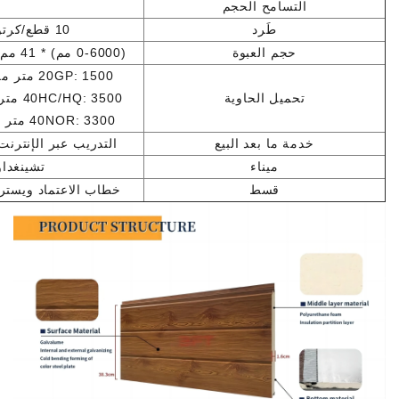
التسامح الحجم
طَرد
10 قطع/كرتون أو 8 قطع/كرتون
حجم العبوة
(0-6000 مم) * 41 مم * 170 مم (10 قطع / كرتون)
20GP: 1500 متر مربع (طول اللوحة: 2.8 متر)
تحميل الحاوية
40HC/HQ: 3500 متر مربع (طول اللوحة: 3.8 م).
40NOR: 3300 متر مربع (طول اللوحة: 3.8 م).
خدمة ما بعد البيع
التدريب عبر الإنترنت
ميناء
تشينغداو
قسط
خطاب الاعتماد ويستر