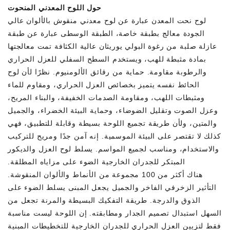
حول اللوح المعدني المنحوت
لوح نحت المعدن عبارة عن لوح معدني منقوش بالألوان عالي
الجودة معالج بطبقة خاصة، الطبقة الوسطى عبارة عن طبقة
عازلة صلبة من رغوة البولي يوريثان عالية الكثافة تمت معالجتها
بمادة مثبطة للهب، ويستخدم السطح السفلي للعزل الحراري
والرطوبة مقاومة. حماية من رقائق الألومنيوم. نظرًا لأن لوح
الحائط نفسه يتميز بخصائص العزل الحراري، ومقاوم للماء
ومثبطات اللهب، ومقاومة الصدمات الخفيفة، والبناء المريح،
وعزل الصوت وتقليل الضوضاء، وحماية البيئة الخضراء، والجميل
والمتين، ولأن طريقة تجميع اللوحة بسيطة وقابلة للتطبيق، فهي
كذلك لا تقتصر على البيئة الموسمية. إنه آمن جدًا ومريح للتركيب
والاستخدام، ومناسب لجميع المواسم. يسلط لوح العزل والديكور
المبتكر للجدران الخارجية الضوء على مزاياه المطلقة.
هناك أكثر من 100 مجموعة من الأنماط والألوان المنقوشة.
التأثير الزخرفي الفاخر والجميل يجعل المبنى يسلط الضوء على
الذوق والدرجة. طريقة التفكيك البسيطة والمرنة تجعل من
السهل استبدال تصميم الجدار ومطابقته. إن اللوحة ليست مناسبة
فقط لتزيين العزل الحراري للجدران الخارجية للتخطيطات المبنية