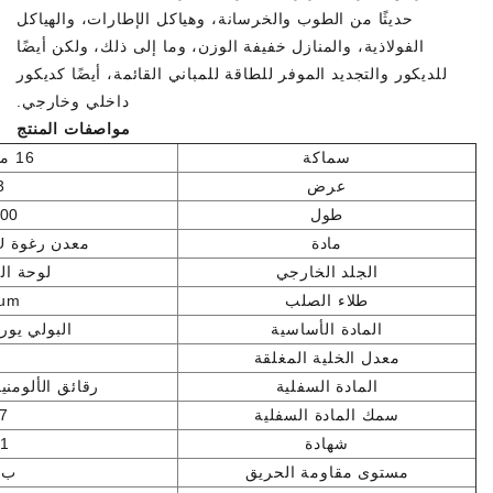
حديثًا من الطوب والخرسانة، وهياكل الإطارات، والهياكل
الفولاذية، والمنازل خفيفة الوزن، وما إلى ذلك، ولكن أيضًا
للديكور والتجديد الموفر للطاقة للمباني القائمة، أيضًا كديكور
داخلي وخارجي.
مواصفات المنتج
سماكة
16 ملم / 20 ملم
عرض
83
طول
6000
مادة
معدن رغوة PU رقائق الألومنيوم
الجلد الخارجي
لوحة ال
طلاء الصلب
0um
المادة الأساسية
البولي يوريثين، 
معدل الخلية المغلقة
المادة السفلية
رقائق الألومني
سمك المادة السفلية
.27
شهادة
1
مستوى مقاومة الحريق
ب1/لا شيء