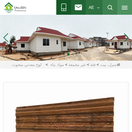
AE
>
>
>
>
منزل، بيت
فئة
غير مجمعة
مواد بناء
لوح معدني منحوت