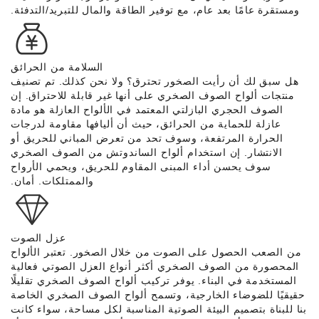
ومستقرة عامًا بعد عام، مع توفير الطاقة والمال للتبريد/التدفئة.
السلامة من الحرائق
هل سبق لك أن رأيت الصخور تحترق؟ ولا نحن كذلك. تم تصنيف
منتجات ألواح الصوف الصخري على أنها غير قابلة للاحتراق. إن
الصوف الحجري البازلتي المعتمد في الألواح العازلة هو مادة
عازلة للحماية من الحرائق، حيث أن أليافها مقاومة لدرجات
الحرارة المرتفعة، وسوف تحد من تعرض المباني للحريق أو
الانتشار. إن استخدام ألواح الساندوتش من الصوف الصخري
سوف يحسن أداء المبنى المقاوم للحريق، ويحمي الأرواح
والممتلكات. أمان.
عزل الصوت
من الصعب الحصول على الصوت من خلال الصخور. تعتبر الألواح
المحصورة من الصوف الصخري أكثر أنواع العزل الصوتي فعالية
المستخدمة في البناء. يوفر تركيب ألواح الصوف الصخري تقليلًا
حقيقيًا للضوضاء الخارجية، وتسمح ألواح الصوف الصخري الخاصة
بنا للبناة بتصميم البيئة الصوتية المناسبة لكل مساحة، سواء كانت