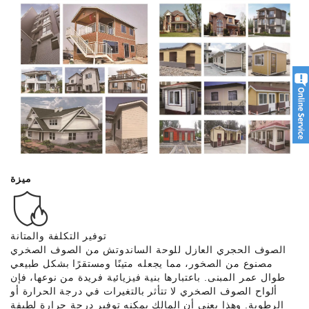
ميزة
توفير التكلفة والمتانة
الصوف الحجري العازل للوحة الساندوتش من الصوف الصخري
مصنوع من الصخور، مما يجعله متينًا ومستقرًا بشكل طبيعي
طوال عمر المبنى. باعتبارها بنية فيزيائية فريدة من نوعها، فإن
ألواح الصوف الصخري لا تتأثر بالتغيرات في درجة الحرارة أو
الرطوبة. وهذا يعني أن المالك يمكنه توفير درجة حرارة لطيفة