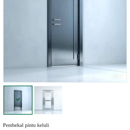
Pembekal pintu keluli