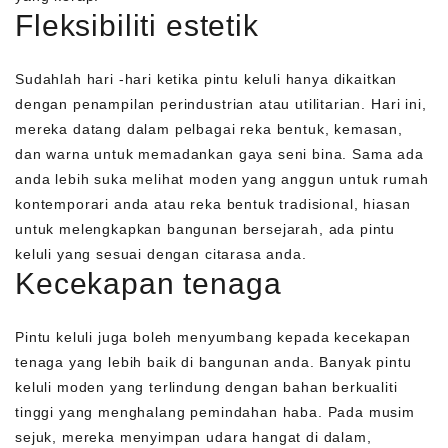
Fleksibiliti estetik
Sudahlah hari -hari ketika pintu keluli hanya dikaitkan
dengan penampilan perindustrian atau utilitarian. Hari ini,
mereka datang dalam pelbagai reka bentuk, kemasan,
dan warna untuk memadankan gaya seni bina. Sama ada
anda lebih suka melihat moden yang anggun untuk rumah
kontemporari anda atau reka bentuk tradisional, hiasan
untuk melengkapkan bangunan bersejarah, ada pintu
keluli yang sesuai dengan citarasa anda.
Kecekapan tenaga
Pintu keluli juga boleh menyumbang kepada kecekapan
tenaga yang lebih baik di bangunan anda. Banyak pintu
keluli moden yang terlindung dengan bahan berkualiti
tinggi yang menghalang pemindahan haba. Pada musim
sejuk, mereka menyimpan udara hangat di dalam,