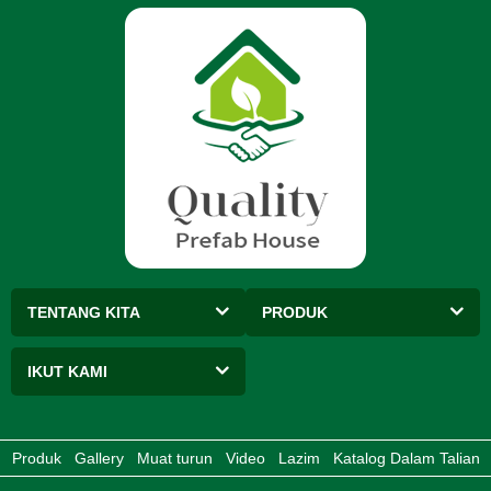
TENTANG KITA
PRODUK
IKUT KAMI
Produk
Gallery
Muat turun
Video
Lazim
Katalog Dalam Talian