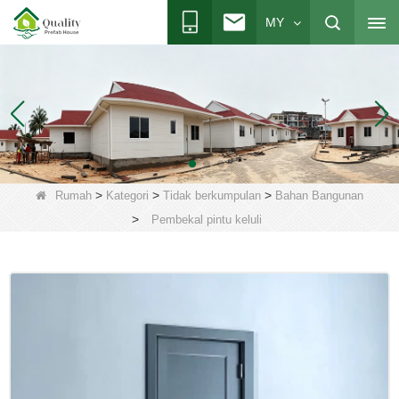
MY
>
>
>
Rumah
Kategori
Tidak berkumpulan
Bahan Bangunan
>
Pembekal pintu keluli