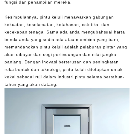
fungsi dan penampilan mereka.
Kesimpulannya, pintu keluli menawarkan gabungan
kekuatan, keselamatan, ketahanan, estetika, dan
kecekapan tenaga. Sama ada anda mengubahsuai harta
benda anda yang sedia ada atau membina yang baru,
memandangkan pintu keluli adalah pelaburan pintar yang
akan dibayar dari segi perlindungan dan nilai jangka
panjang. Dengan inovasi berterusan dan peningkatan
reka bentuk dan teknologi, pintu keluli ditetapkan untuk
kekal sebagai ruji dalam industri pintu selama bertahun-
tahun yang akan datang.