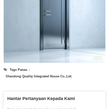
Tags Panas. :
Shandong Quality Integrated House Co.,Ltd.
Hantar Pertanyaan Kepada Kami