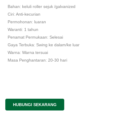
Bahan: keluli roller sejuk /galvanized
Ciri: Anti-kecurian
Permohonan: luaran
Waranti: 1 tahun
Penamat Permukaan: Selesai
Gaya Terbuka: Swing ke dalam/ke luar
Warna: Warna tersuai
Masa Penghantaran: 20-30 hari
HUBUNGI SEKARANG