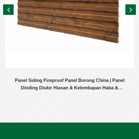
Panel Siding Fireproof Panel Borong China | Panel
Dinding Diukir Hiasan & Kelembapan Haba &
Kelembapan