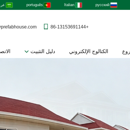
русский
Italian
português
عرب
yprefabhouse.com
+86-13153691144
روع
الكتالوج الإلكتروني
دليل التثبيت
الاتصا