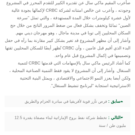
ص
أعرب المقيم ماكي سال عن تقديره الكبير للتقدم المحرز في المشروع
وجودته ، وأعرب عن خالص امتنانه لشركة CRBC لإكمالها بجودة عالية
لأول عشرة كيلومترات خلال المدة المستهدفة ، والتي تمثل "سرعة
الصين" تمامًا وتخفف بشكل فعال من ضغط المرور الناتج من خلال حج
السكان المحليين إلى توبا في مدينة ماجال ، وهو مهرجان ديني مهم.
وأشار إلى أن مظهر المشروع قد تغير بشكل كبير مقارنة بما رآه في حفل
البدء الذي أقيم قبل عامين ، وأن CRBC تُظهر أيضًا للسكان المحليين ثقتها
وتصميمها في إكمال المشروع قبل عام واحد.
كما أشاد الرئيس ماكي سال بالإسهامات التي قدمتها CRBC لتنمية
السنغال. وأشار إلى أن المشروع لا يقود فقط التنمية الصناعية المحلية ،
ولكن أيضا يعزز النمو الاجتماعي والاقتصادي ، ويمثل البنية التحتية
الاستراتيجية استجابة "لبرنامج تنشيط السنغال".
سابق :
فرص تآزر قوية لأفريقيا في مبادرة الحزام والطريق
التالي :
تخطط شركة نفط بروخ الإماراتية لبناء مصفاة بقدرة 12.5
مليون طن / سنة