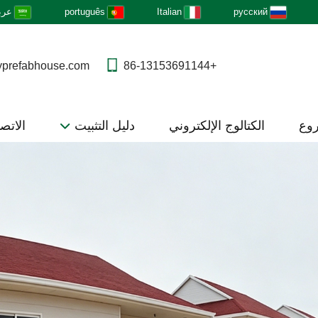
русский
Italian
português
عرب
yprefabhouse.com
+86-13153691144
روع
الكتالوج الإلكتروني
دليل التثبيت
الاتصا