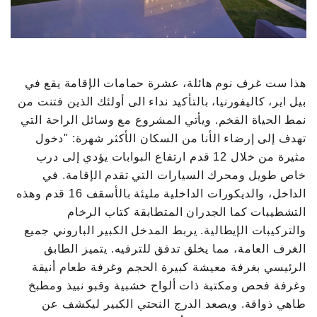
هذا ست غرف نوم هائلة، عشرة حمامات الإقامة يقع في
بيل اير، كاليفورنيا، بالتأكيد نداء الى أولئك الذين فتنت من
نمط الحياة الفخم. ويأتي المشروع مع وسائل الراحة التي
تهدف إلى إرضاء الأنا من السكان الأكثر شهرة: "دخول
مثيرة من خلال 12 قدم ارتفاع البوابات يؤدي إلى درب
خاص طويل ومحرك السيارات التي تقدم الإقامة. في
الداخل، والديكورات الداخلية مليئة بالأسقف 16 قدم وهذه
التشطيبات كما الجدران المتطابقة كتاب الرخام
والتركيبات الإيطالية. يربط المدخل الكبير الباروني جميع
الغرف العامة، مما يخلق تدفق للترفيه. يتميز الطابق
الرئيسي بغرفة معيشة كبيرة الحجم وغرفة طعام أنيقة
وغرفة فحص ومكتبة ذات ألواح خشبية وقبو نبيذ ومطبخ
طاهي ذواقة. ويصعد الدرج النحتي الكبير ليكشف عن