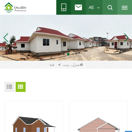
AE
>
منزل، بيت
فئة