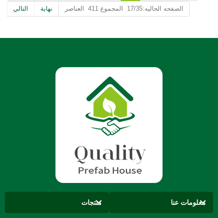
الصفحه الحاليه:17/35 المجموع 411 العناصر
نهاية
التالي
معلومات عنا
منتجات