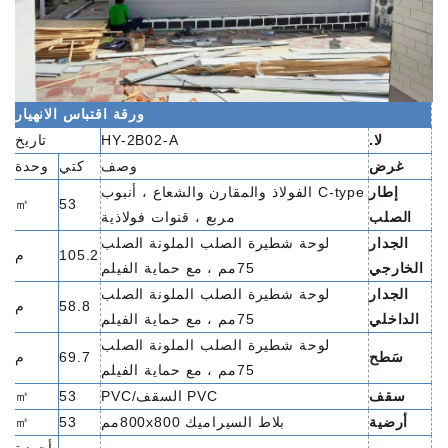
ورقة اقتباس الانهيار
لا.
HY-2B02-A
تاريخ
غرض
وصف
كتي
وحدة
إطار
C-type الفولاذ والمقارن والشعاع ، أنبوب
㎡
53
الصلب
مربع ، قنوات فولاذية
الجدار
لوحة شطيرة الصلب الملونة الصلب
105.2
م
الخارجي
75مم ، مع حماية الفيلم
الجدار
لوحة شطيرة الصلب الملونة الصلب
58.8
م
الداخلي
75مم ، مع حماية الفيلم
لوحة شطيرة الصلب الملونة الصلب
سَطح
69.7
م
75مم ، مع حماية الفيلم
سقف
PVC السقف/PVC
53
㎡
أرضية
بلاط السيراميك 800x800مم
53
㎡