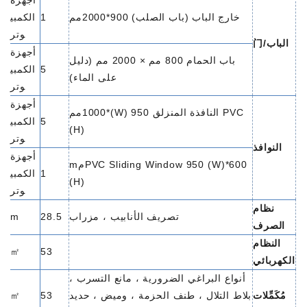
أجهزة
خارج الباب (باب الصلب) 900*2000مم
1
الكمبي
وتر
الباب/门
أجهزة
باب الحمام 800 مم × 2000 مم (دليل
5
الكمبي
على الماء)
وتر
أجهزة
PVC النافذة المنزلق 950 (W)*1000مم
5
الكمبي
(H)
وتر
النوافذ
أجهزة
PVC Sliding Window 950 (W)*600مm
1
الكمبي
(H)
وتر
نظام
تصريف الأنابيب ، مزراب
28.5
m
الصرف
النظام
㎡
53
الكهربائي
أنواع البراغي الضرورية ، مانع التسرب ،
مُكَمِّلات
بلاط التلال ، طنف الحزمة ، وميض ، حديد
53
㎡