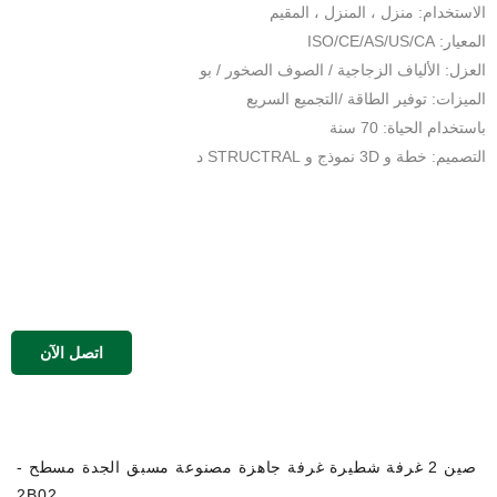
الاستخدام: منزل ، المنزل ، المقيم
المعيار: ISO/CE/AS/US/CA
العزل: الألياف الزجاجية / الصوف الصخور / بو
الميزات: توفير الطاقة /التجميع السريع
باستخدام الحياة: 70 سنة
التصميم: خطة و 3D نموذج و STRUCTRAL د
اتصل الآن
صين 2 غرفة شطيرة غرفة جاهزة مصنوعة مسبق الجدة مسطح -
2B02