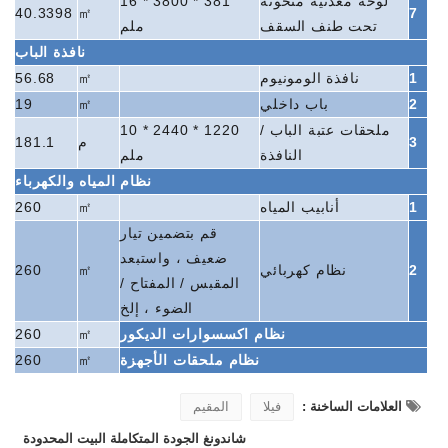
لوحة معدنية منحوتة
381 * 3800 * 16
40.3398
㎡
7
تحت طنف السقف
ملم
نافذة الباب
1
نافذة الومونيوم
㎡
56.68
2
باب داخلي
㎡
19
ملحقات عتبة الباب /
1220 * 2440 * 10
3
م
181.1
النافذة
ملم
نظام المياه والكهرباء
1
أنابيب المياه
㎡
260
قم بتضمين تيار
ضعيف ، واستبعد
2
نظام كهربائي
㎡
260
المقبس / المفتاح /
الضوء ، إلخ
نظام اكسسوارات الديكور
㎡
260
نظام ملحقات الأجهزة
㎡
260
العلامات الساخنة :
فيلا
المقيم
شاندونغ الجودة المتكاملة البيت المحدودة