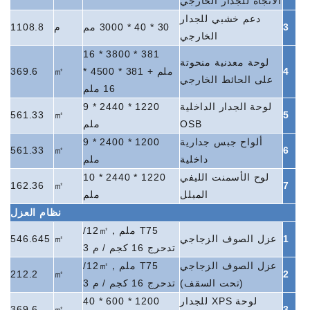
الاتجاه للجدار الخارجي
دعم خشبي للجدار
3
30 * 40 * 3000 مم
م
1108.8
الخارجي
381 * 3800 * 16
لوحة معدنية منحوتة
4
ملم + 381 * 4500 *
㎡
369.6
على الحائط الخارجي
16 ملم
لوحة الجدار الداخلية
1220 * 2440 * 9
561.33
㎡
5
OSB
ملم
ألواح جبس جدارية
1200 * 2400 * 9
561.33
㎡
6
داخلية
ملم
لوح الأسمنت الليفي
1220 * 2440 * 10
162.36
㎡
7
المبلل
ملم
نظام العزل
T75 ملم
，
㎡
12
/
1
عزل الصوف الزجاجي
㎡
546.645
تدحرج
16 كجم / م 3
عزل الصوف الزجاجي
T75 ملم
，
㎡
12
/
212.2
㎡
2
(تحت السقف)
تدحرج
16 كجم / م 3
لوحة XPS للجدار
1200 * 600 * 40
369.6
㎡
3