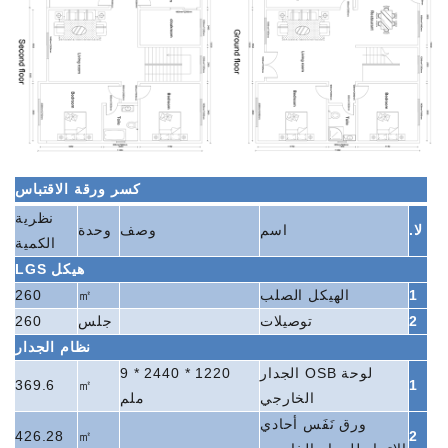
كسر ورقة الاقتباس
نظرية
لا.
اسم
وصف
وحدة
الكمية
هيكل LGS
1
الهيكل الصلب
㎡
260
2
توصيلات
جلس
260
نظام الجدار
لوحة OSB الجدار
1220 * 2440 * 9
369.6
㎡
1
الخارجي
ملم
ورق نَفَس أحادي
426.28
㎡
2