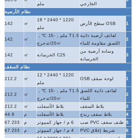
الخارجي
ملم
نظام الأرضية
1220 * 2440 * 18
1
OSB سطح الأرض
㎡
142
ملم
لفائف أرضية ذاتية
T1.5 ملم
，
-15 ℃
，
142
㎡
2
اللصق مقاومة للماء
㎡
20
/تدحرج
وسادة أرضية من
3
C25 الخرسانة
㎡
142
الخرسانة
نظام السقف
1220 * 2440 * 12
1
لوحة سقف OSB
㎡
212.2
ملم
لفائف ذاتية اللصق
T1.5 ملم
，
-15 ℃
，
212.2
㎡
2
للماء
㎡
20
/تدحرج
3
بلاط السقف
بلاط الأسفلت
㎡
212.2
4
بلاط سقف ريدج
بلاط الأسفلت
م
44.8
5
طنف سقف PVC صب
6 م / جهاز كمبيوتر
م
67.233
6
شريط إغلاق PVC
4 م / جهاز كمبيوتر
م
67.233