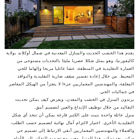
يقدم هذا الخشب الحديث والمنازل المعدنية في شمال أوكلاند بولاية
كاليفورنيا، وهو يمثل شكلا عصريا مليئا بالتحديات مستوحى من
العمارة التقليدية في المنطقة، عشا عائليا مريحا وإلهاما للحي
المحيط. من خلال إعادة تفسير سقف ضارية التقليدية والنوافذ
المعلقة، والمهندسين المعماريين جزءا لا يتجزأ من الهيكل المعاصر
في جماليات الحي.
يرتدون المنزل في الخشب والمعدن، ويعرض كيف يمكن تحديث
التقاليد من خلال توظيف الإبداع والعين لتصميم أنيق.
منزل عائلة واحدة بنيت على الكثير فارغة يمكن أن تتخذ أي شكل
التقليدية الأخرى. اختيار لالتزام آمال نهائية لتصميم حسب الطلب،
والعملاء والمهندسين المعماريين أبقى الارتباط إلى تصميم حي
سكني بعد تمكين هذا المنزل معين مع تصميم التفكير إلى الأمام.