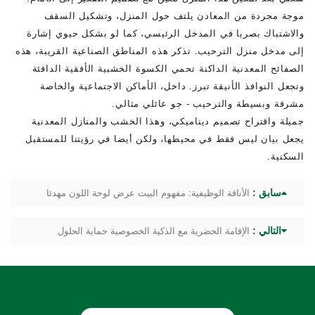
موجة مجردة من المعادن يلتف حول المنزل، وتشكيل السقف
والاشتباك بصريا في المدخل الرئيسي، كما لو بشكل حيوي إشارة
إلى مدخل منزل الترحيب. تذكر هذه المناطق الصناعية القريبة، هذه
الصفائح المعدنية الداكنة تحمي الكسوة الخشبية الأفقية الدافئة
وتجعل النوافذ الأنيقة تبرز. داخل، الأماكن الاجتماعية والخاصة
مشرقة وبسيطة والترحيب - جو عائلي مثالي.
جميلة واقتراح تصميم ديناميكي، وهذا الخشب والمنازل المعدنية
يجعل بيان ليس فقط في محيطها، ولكن أيضا في رؤيتنا للمستقبل
السكنية.
سابق :
الأناقة الوظيفية: مفهوم البيت عرض لوحة اللون مهدئا
التالي :
الإقامة الحضرية مع الذكية الخصوصية حماية الحلول