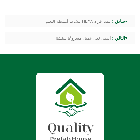
سابق :
ينفذ أفراد HEYA بنشاط أنشطة التعلم
التالي :
أتمنى لكل عميل مشروعًا سلسًا!