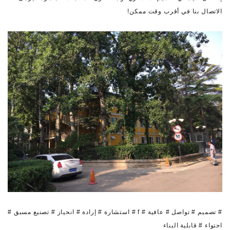
الاتصال بنا في أقرب وقت ممكن!
# تصميم # تواصل # عافية # f # استشارة # إرادة # انحياز # تصنيع مسبق #
احتواء # قابلية البناء