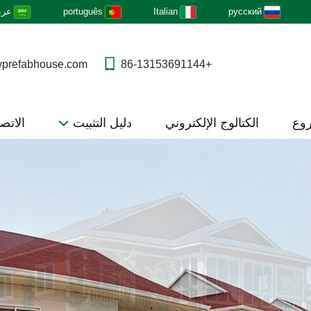
русский
Italian
português
عرب
yprefabhouse.com
+86-13153691144
روع
الكتالوج الإلكتروني
دليل التثبيت
الاتصا