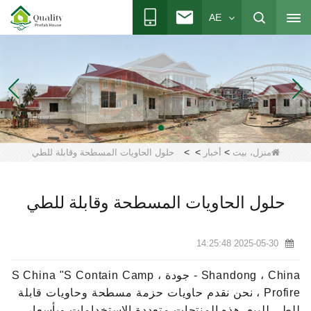
AE
>
>
>
منزل، بيت
أخبار
حلول الحاويات المسطحة وقابلة للطي
حلول الحاويات المسطحة وقابلة للطي
2025-05-30 14:25:48
Shandong ، China - جودة ، S China "S Contain Camp
Profire ، نحن نقدم حاويات حزمة مسطحة وحاويات قابلة
للطي للبيع. هذه المنتجات متعددة الاستخدامات وبأسعار