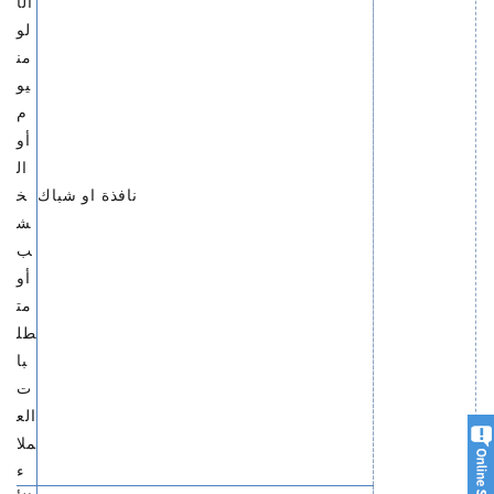
الأ
لو
من
يو
م
أو
ال
نافذة او شباك
خ
ش
ب
أو
مت
طل
با
ت
الع
ملا
ء