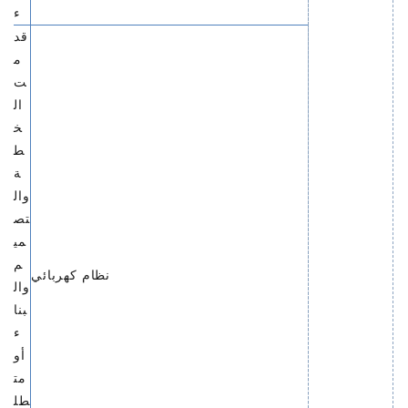
ء
قد
م
ت
ال
خ
ط
ة
وال
تص
مي
م
نظام كهربائي
وال
بنا
ء
أو
مت
طل