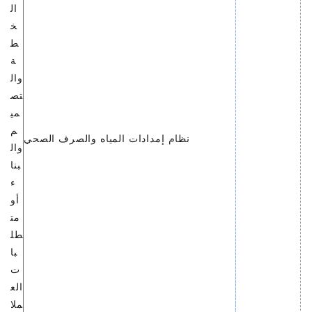
ال
خ
ط
ة
وال
تص
مي
م
نظام إمدادات المياه والصرف الصحي
وال
بنا
ء
أو
مت
طل
با
ت
الع
ملا