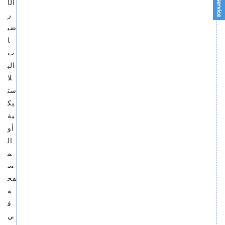
الأ
ر
ضي
ا
ت
الب
لا
ست
يك
ية
أو
ال
م
ص
فح
ة
ف
ي