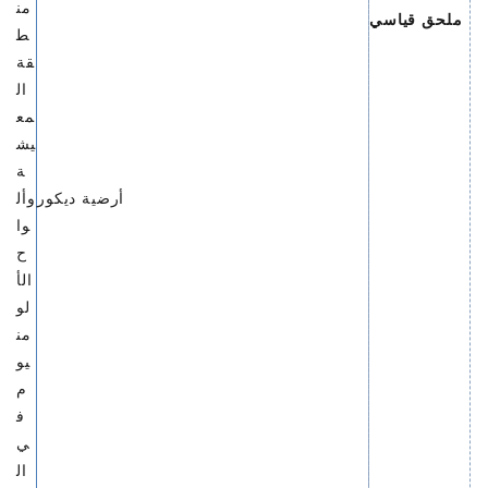
من
ملحق قياسي
ط
قة
ال
مع
يش
ة
أرضية ديكور
وأل
وا
ح
الأ
لو
من
يو
م
ف
ي
ال