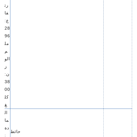
رت
فا
ع:
28
96
مل
م
الو
ز
ن:
38
00
كل
غ
ال
ما
دة
حائط
: