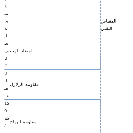
ة
مئ
وي
المقياس
ة
التقني
ال
ص
المضاد للهب
ف
B
2
8
ال
مقاومة الزلازل
ص
ف
12
0
كم
مقاومة الرياح
/
سا