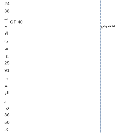
24
38
مل
40'GP
تخصيص
م
الا
رت
فا
ع:
25
91
مل
م
الو
ز
ن:
36
50
كل