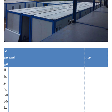
تخ
فرز
اسم
صي
ص
ال
ط
و
ل:
60
55
مل