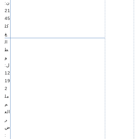
ن:
21
45
كل
غ
ال
ط
و
ل:
12
19
2
مل
م
الع
ر
ض
: