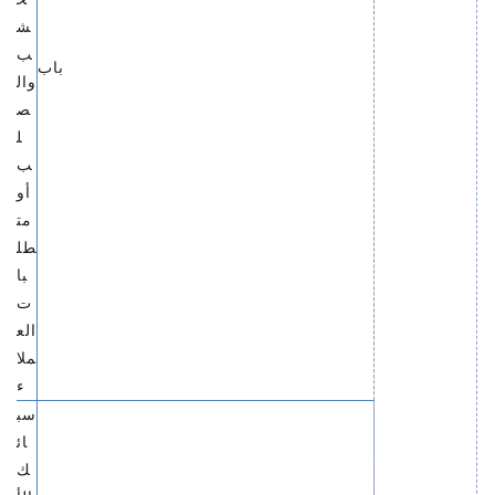
ش
ب
باب
وال
ص
ل
ب
أو
مت
طل
با
ت
الع
ملا
ء
سب
ائ
ك