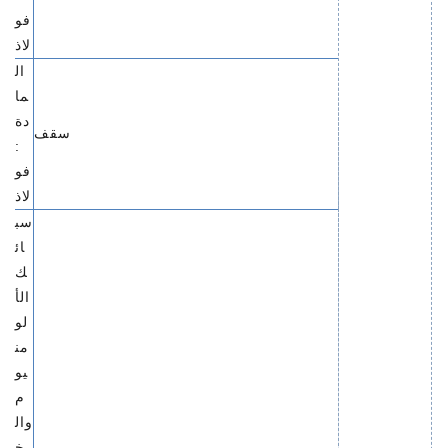
فو
لاذ
ال
ما
دة
سقف
:
فو
لاذ
سب
ائ
ك
الأ
لو
من
يو
م
وال
خ