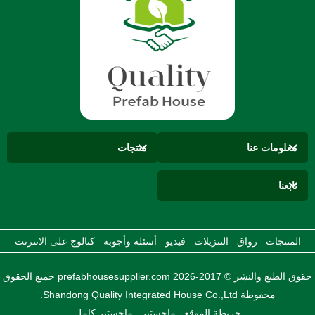
معلومات عنا
منتجات
تابعنا
المنتجات
رواق
التنزيلات
فيديو
أسئلة وأجوبة
كتالوج على الانترنت
حقوق الطبع والنشر © 2017-2026 prefabhousesupplier.com جميع الحقوق
محفوظة Shandong Quality Integrated House Co.,Ltd.
خريطة الموقع
ماجستير
ماجستير كامل