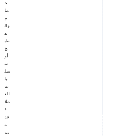
ح
ما
م
وال
م
طب
خ
أو
مت
طل
با
ت
الع
ملا
ء
قد
م
ت