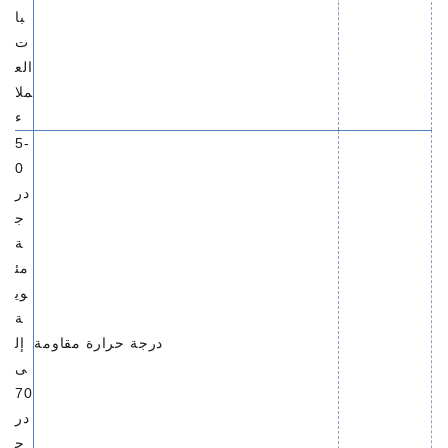
با
ت
الع
ملا
ء
-5
0
در
ج
ة
مئ
وي
ة
درجة حرارة مقاومة
إل
ى
70
در
ج