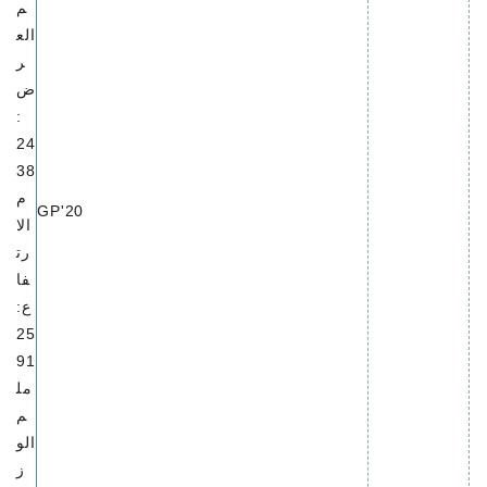
م
الع
ر
ض
:
24
38
م
20'GP
الا
رت
فا
ع:
25
91
مل
م
الو
ز