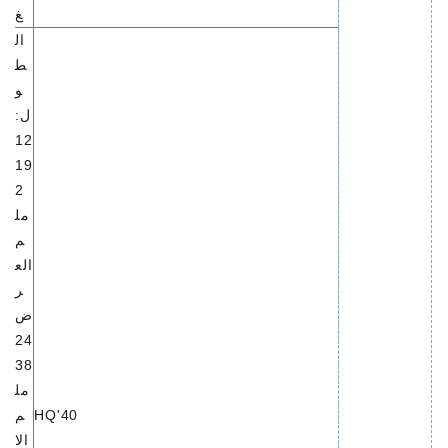
غ
ال
ط
و
ل:
12
19
2
مل
م
الع
ر
ض
24
38
مل
40'HQ
م
الا