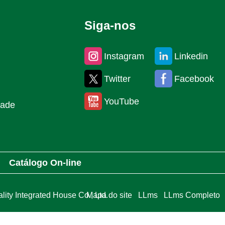
Siga-nos
Instagram
Linkedin
Twitter
Facebook
YouTube
dade
Catálogo On-line
ty Integrated House Co., Ltd.
Mapa do site
LLms
LLms Completo