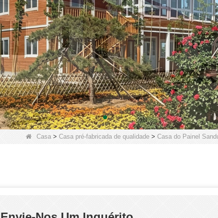
Casa
>
Casa pré-fabricada de qualidade
>
Casa do Painel Sand
Envie-Nos Um Inquérito