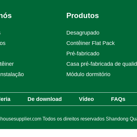
nós
Produtos
s
Desagrupado
nos
Contêiner Flat Pack
Pré-fabricado
têiner
Casa pré-fabricada de quali
instalação
Módulo dormitório
eria
De download
Vídeo
FAQs
housesupplier.com Todos os direitos reservados Shandong Quali