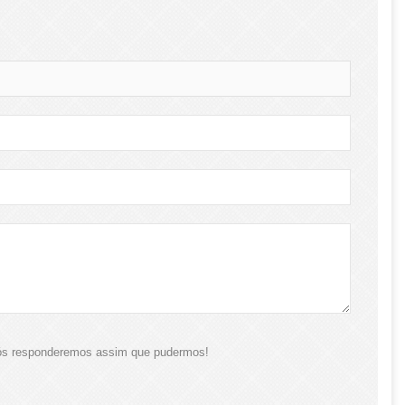
nós responderemos assim que pudermos!