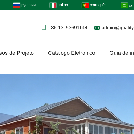
русский
Italian
português
بى
+86-13153691144
admin@quality
sos de Projeto
Catálogo Eletrônico
Guia de i