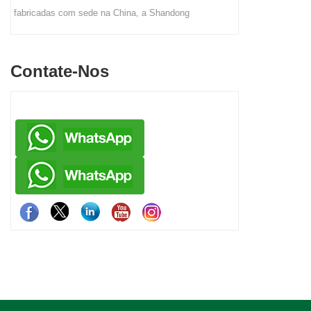
Ltd. fabrica soluções compactas e portáteis,
base
s
como cápsulas de maçã, recipientes de
contêine
embalagem plana e recipientes destacáveis,
estrutura
Contate-Nos
cada um projetado para fácil transporte e
leve -
montagem no local.
eficie
adaptável 