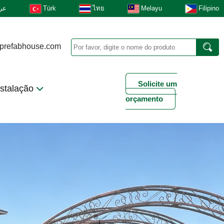
عر
Türk
ไทย
Melayu
Filipino
prefabhouse.com
Solicite um
nstalação
orçamento