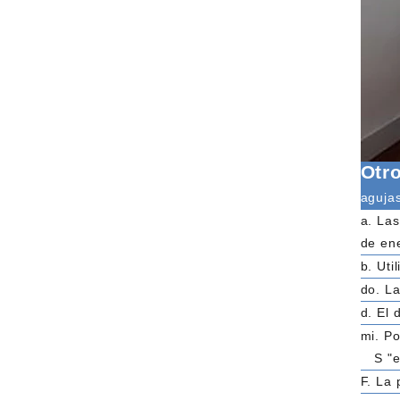
Otr
aguja
a. Las
de en
b. Uti
do. La
d. El 
mi. Po
S "es
F. La 