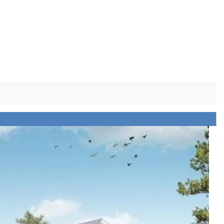
Las soluciones de vivienda modernas se adaptan a las necesidades espaciales en evolución
Las minicasas prefabricadas modernas ganan terreno como solución de vivienda práctica
2026-04-20 13:48:40
abricadas y
Shandong Quality Integrated House Co., Ltd.
grated House
ahora ofrece a la venta una pequeña casa
 ensamblar,
prefabricada moderna que presenta un diseño
expandible se
limpio y contemporáneo y una estructura de
en minutos.
acero duradera, que sirve como una práctica
solución de porcelana prefabricada de acero