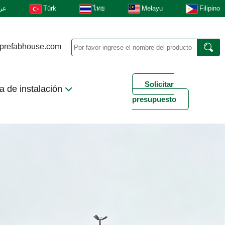
عر
Türk
ไทย
Melayu
Filipino
prefabhouse.com
Solicitar
a de instalación
presupuesto