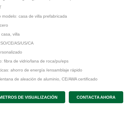
T
modelo: casa de villa prefabricada
acero
 casa, villa
 ISO/CE/AS/US/CA
rsonalizado
o: fibra de vidrio/lana de roca/pu/eps
ticas: ahorro de energía /ensamblaje rápido
entana de aleación de aluminio, CE/AWA certificado
rincipal: marcos de acero ligero Galv. Z275/Q345/AZ150/G550
inado/madera/pvc/alfombra/baldosas
METROS DE VISUALIZACIÓN
CONTACTA AHORA
vida: 70 años
lan y modelo 3D y DTRUCTRAL D