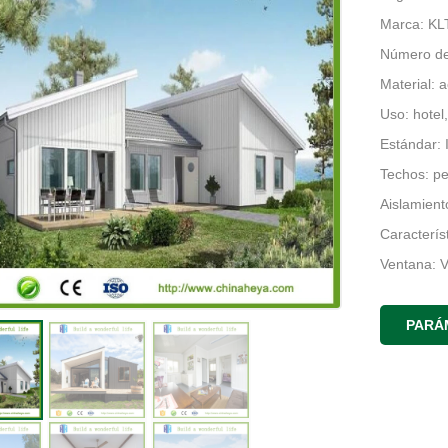
Marca: KL
Número de 
Material: 
Uso: hotel,
Estándar:
Techos: pe
Aislamient
Caracterís
Ventana: V
Material p
Piso: lam
PARÁ
Uso de la 
Diseño: P