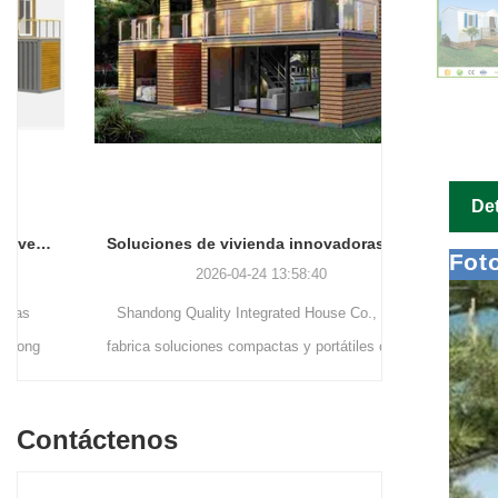
Det
Soluciones de vivienda innovadoras: el auge de los espacios habitables modulares y portátiles
Fot
2026-04-24 13:58:40
Shandong Quality Integrated House Co., Ltd.
Shandong Qu
fabrica soluciones compactas y portátiles como
suminist
la cápsula de manzana, la casa contenedora de
construc
paquete plano y la casa contenedora
contenedor m
Contáctenos
desmontable, cada una diseñada para un fácil
acero prefa
transporte y montaje en el sitio.
acero livi