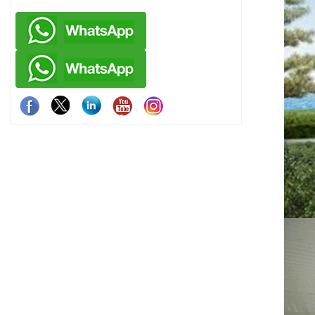
producción ef
reutili
residencial