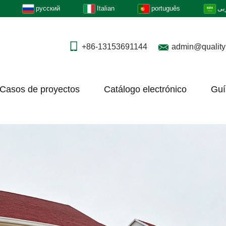
русский
Italian
português
بى
+86-13153691144
admin@quality
Casos de proyectos
Catálogo electrónico
Guí