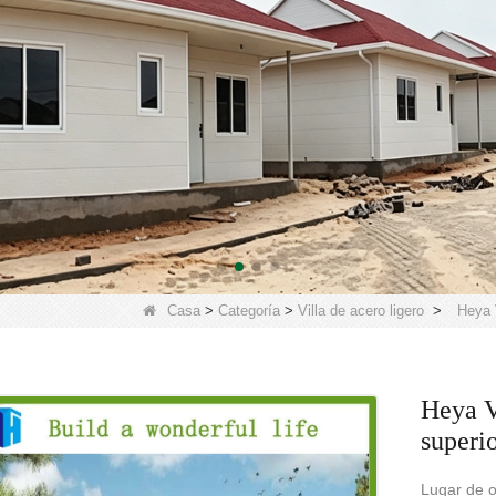
Casa
>
Categoría
>
Villa de acero ligero
>
Heya V
Heya V
superio
Lugar de o