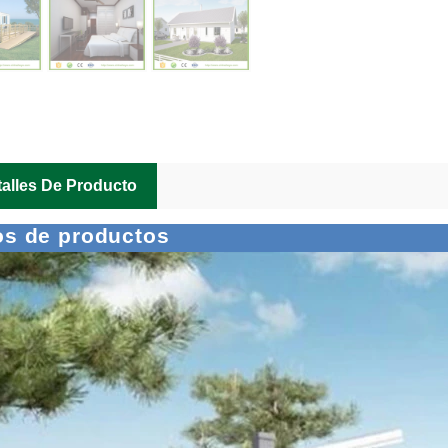
alles De Producto
Las soluciones de construcción flexibles se adaptan a las diversas necesidades de los proyectos
os de productos
2026-04-23 09:09:53
2026-04-21 14:08:26
ality Integrated House Co., Ltd.
Las casas de contenedores pref
ra tres prácticos sistemas de
planas de Shandong Quality Inte
ción basados ​​en acero: casa
Co.,Ltd. son fáciles de enviar y
odular, edificio con estructura de
mientras que la casa contenedor 
bricada y casa con estructura de
despliega para duplicar su área 
ano, cada uno diseñado para una