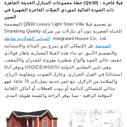
فيلا فاخرة - (Qb30) خطة مجموعات المنازل الحديثة الجاهزة
ذات الجودة العالية لموردي الفيلات الفاخرة الشهيرة في
الصين
تم تصميم فيلا QB30 Luxury Light Steel Villa المصممة
للحياة العصرية دون أي تنازلات من شركة Shandong Quality
Integrated House Co., Ltd.
المباني الفولاذية سابقة
الهندسة
حل الإسكان الذي يمزج بين المتانة والاستدامة
والتصميم الأنيق.
تم بناء هذه الفيلا المعيارية بإطار فولاذي
خفيف عالي القوة وألواح شطيرة معزولة للجدران والأسقف،
وهي تلبي المعايير الدولية (ISO/CE/AS/US) وتوفر أداءً
استثنائيًا في العزل الحراري، وعازل الصوت، ومقاومة الرياح،
والسلامة من الزلازل. مع عمر خدمة يصل إلى 70 عامًا، فهو
مثالي للمساكن الدائمة أو بيوت العطلات أو أماكن الإقامة
المؤقتة الراقية - مما يوفر الراحة والقيمة طويلة المدى.