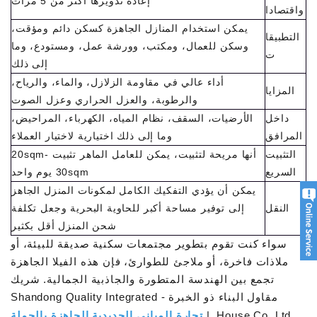
إعادة تدويرها أكثر من 5 مرات
واقتصادا
يمكن استخدام المنازل الجاهزة كسكن دائم ومؤقت،
التطبيقا
وسكن للعمال، ومكتب، وورشة عمل، ومستودع، وما
ت
إلى ذلك
أداء عالي في مقاومة الزلازل، والماء، والرياح،
المزايا
والرطوبة، والعزل الحراري وعزل الصوت
داخل
الأرضيات، السقف، نظام المياه، الكهرباء، المراحيض،
المرافق
وما إلى ذلك اختيارية لاختيار العملاء
التثبيت
أنها مريحة لتثبيت، يمكن للعامل الماهر تثبيت 20sqm-
السريع
30sqm يوم واحد
يمكن أن يؤدي التفكيك الكامل لمكونات المنزل الجاهز
النقل
إلى توفير مساحة أكبر للحاوية البحرية وجعل تكلفة
شحن المنزل أقل بكثير
سواء كنت تقوم بتطوير مجتمعات سكنية صديقة للبيئة، أو
ملاذات فاخرة، أو ملاجئ للطوارئ، فإن هذه الفيلا الجاهزة
تجمع بين الهندسة المتطورة والجاذبية الجمالية. شريك
مقاول البناء ذو الخبرة - Shandong Quality Integrated
House Co.,Ltd. |
تجارة المباني الحديدية الجاهزة بالجملة