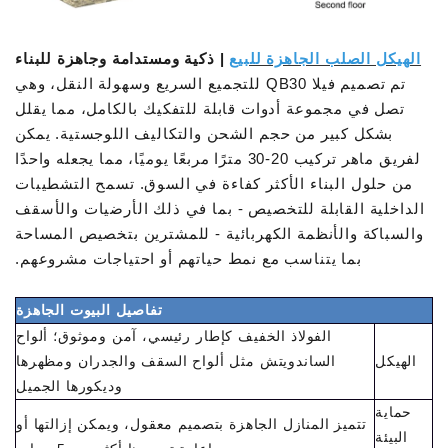
الهيكل الصلب الجاهزة للبيع
| ذكية ومستدامة وجاهزة للبناء
تم تصميم فيلا QB30 للتجميع السريع وسهولة النقل، وهي
تصل في مجموعة أدوات قابلة للتفكيك بالكامل، مما يقلل
بشكل كبير من حجم الشحن والتكاليف اللوجستية. يمكن
لفريق ماهر تركيب 20-30 مترًا مربعًا يوميًا، مما يجعله واحدًا
من حلول البناء الأكثر كفاءة في السوق.
تسمح التشطيبات
الداخلية القابلة للتخصيص - بما في ذلك الأرضيات والأسقف
والسباكة والأنظمة الكهربائية - للمشترين بتخصيص المساحة
بما يتناسب مع نمط حياتهم أو احتياجات مشروعهم.
تفاصيل البيوت الجاهزة
الفولاذ الخفيف كإطار رئيسي، آمن وموثوق؛ ألواح
الهيكل
الساندويتش مثل ألواح السقف والجدران ومظهرها
وديكورها الجميل
حماية
تتميز المنازل الجاهزة بتصميم معقول، ويمكن إزالتها أو
البيئة