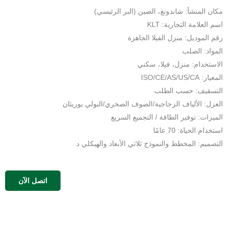
مكان المنشأ: شاندونغ، الصين (البر الرئيسي)
اسم العلامة التجارية: KLT
رقم الموديل: منزل الفيلا الجاهزة
المواد: الصلب
الاستخدام: منزل، فيلا، سكني
المعيار: ISO/CE/AS/US/CA
التسقيف: حسب الطلب
العزل: الألياف الزجاجية/الصوف الصخري/البولي يوريثان
الميزات: توفير الطاقة / التجميع السريع
استخدام الحياة: 70 عامًا
التصميم: المخطط والنموذج ثلاثي الأبعاد والهيكلي د
اتصل الآن