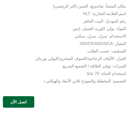
مكان المنشأ: شاندونغ، الصين (البر الرئيسي)
اسم العلامة التجارية: KLT
رقم الموديل: البيت الجاهز
المواد: بولي كلوريد الفينيل، إبس
الاستخدام: منزل، منزل، سكني
المعيار: ISO/CE/AS/US/CA
التسقيف: حسب الطلب
العزل: الألياف الزجاجية/الصوف الصخري/البولي يوريثان
الميزات: توفير الطاقة / التجميع السريع
استخدام الحياة: 70 عامًا
التصميم: المخطط والنموذج ثلاثي الأبعاد والهيكلي د
اتصل الآن