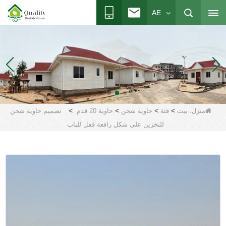
AE
>
>
>
>
منزل، بيت
فئة
حاوية شحن
حاوية 20 قدم
تصميم حاوية شحن
للتخزين على شكل رافعة قفل للباب