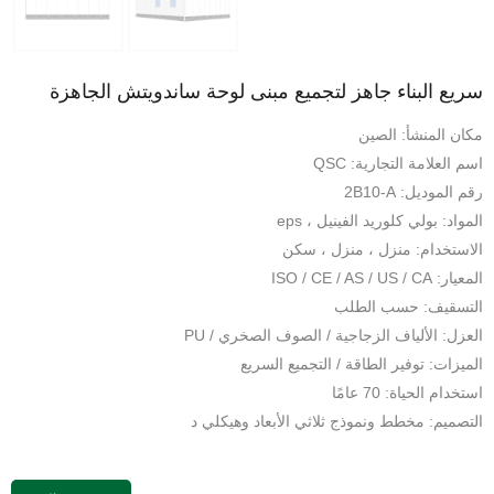
سريع البناء جاهز لتجميع مبنى لوحة ساندويتش الجاهزة
مكان المنشأ: الصين
اسم العلامة التجارية: QSC
رقم الموديل: 2B10-A
المواد: بولي كلوريد الفينيل ، eps
الاستخدام: منزل ، منزل ، سكن
المعيار: ISO / CE / AS / US / CA
التسقيف: حسب الطلب
العزل: الألياف الزجاجية / الصوف الصخري / PU
الميزات: توفير الطاقة / التجميع السريع
استخدام الحياة: 70 عامًا
التصميم: مخطط ونموذج ثلاثي الأبعاد وهيكلي د