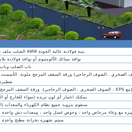
بنية فولاذية عالية الجودة 4MM الصلب ملف تعريف.
نوافذ سبائك الألومنيوم أو نوافذ فولاذية بلاس
باب الصلب وباب MDF.
شطيرة 
يمكنك اختيار أي لون تريده (سواء للخارج أو ال
سنقوم بتزويد جميع نظام الكهرباء والمعدات (ال
يزه مع وعاء مرحاض واحد ، وحوض غسل واحد ، ومعدات دش واحدة (ب
سيتم تجهيزه بخزانة مطبخ واحدة (