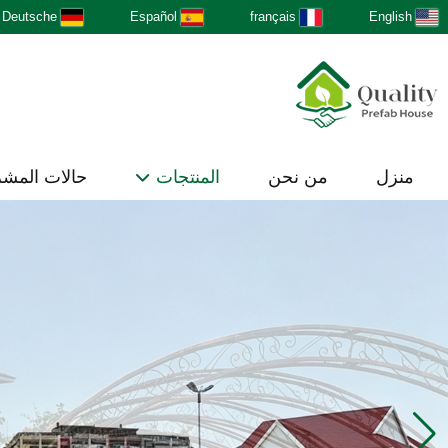
Deutsche
Español
français
English
منزل
من نحن
المنتجات
حالات المش