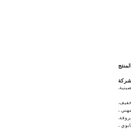
منتج
شركة
خفيف.
روفة.
بوي ،