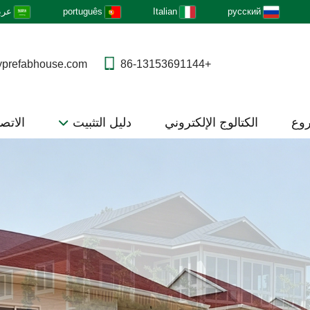
русский
Italian
português
عرب
yprefabhouse.com
+86-13153691144
روع
الكتالوج الإلكتروني
دليل التثبيت
الاتصا