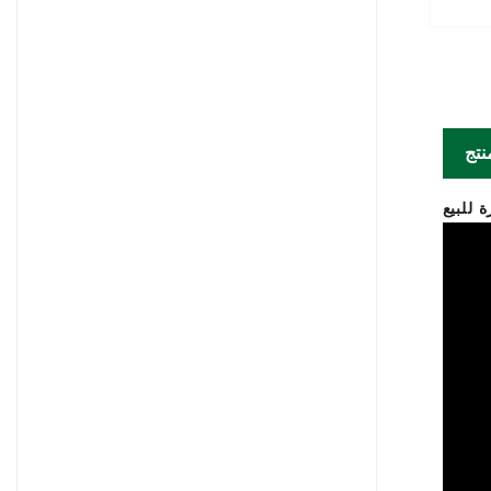
نتج
 للبيع