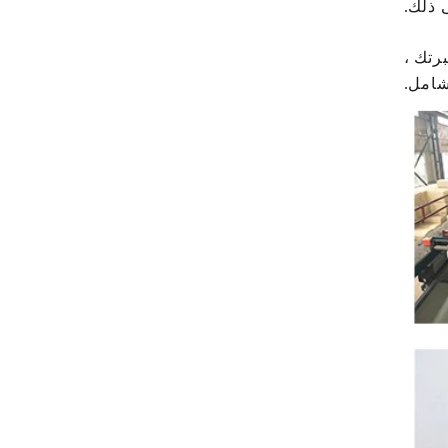
رتك ،
شامل.