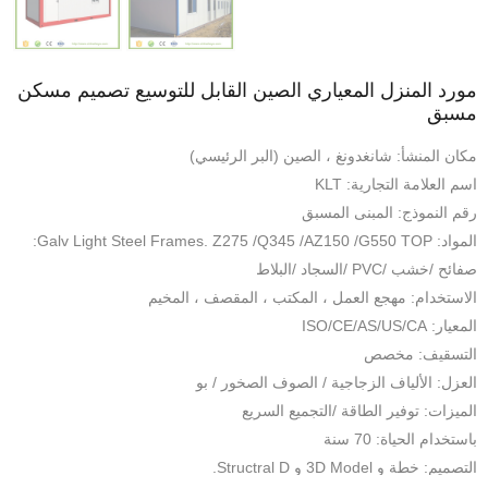
مورد المنزل المعياري الصين القابل للتوسيع تصميم مسكن
مسبق
مكان المنشأ: شانغدونغ ، الصين (البر الرئيسي)
اسم العلامة التجارية: KLT
رقم النموذج: المبنى المسبق
المواد: Galv Light Steel Frames. Z275 /Q345 /AZ150 /G550 TOP:
صفائح /خشب /PVC /السجاد /البلاط
الاستخدام: مهجع العمل ، المكتب ، المقصف ، المخيم
المعيار: ISO/CE/AS/US/CA
التسقيف: مخصص
العزل: الألياف الزجاجية / الصوف الصخور / بو
الميزات: توفير الطاقة /التجميع السريع
باستخدام الحياة: 70 سنة
التصميم: خطة و 3D Model و Structral D.