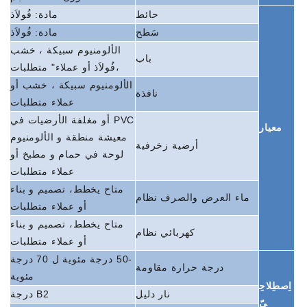
حائط
مادة:
فُولاَذ
سَطح
مادة:
فُولاَذ
الألومنيوم
سبيكة ،
خشب
باب
،فُولاَذ
أو
عملاء"
متطلبات
الألومنيوم
سبيكة ،
خشب
أو
نافذة
عملاء
متطلبات
PVC
أو
مغلفة
الأرضيات
في
معيار
معيشة
منطقة
و
الألومنيوم
أرضية زخرفية
لوحة
في
حمام
و
مطبخ
أو
عملاء
متطلبات
متاح
يخطط،
تصميم
و
بناء
ماء
العرض والصرف
نظام
أو
عملاء
متطلبات
متاح
يخطط،
تصميم
و
بناء
كهربائي
نظام
أو
عملاء
متطلبات
-50 درجة مئوية
ل
70 درجة
درجة حرارة مقاومة
مئوية
اِصطِلاحِ
نار
دليل
B2
درجة
يّ