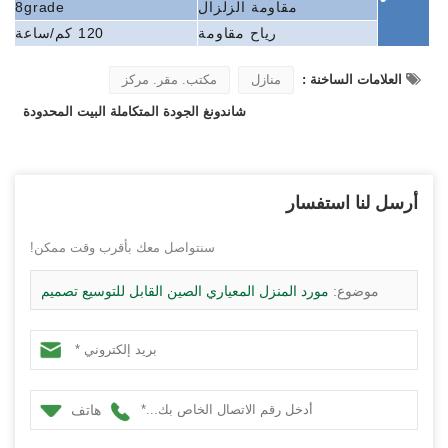
مقاومة الزلزال
8grade
رياح
مقاومة
120 كم/ساعة
العلامات الساخنة :
منازل
مكتب. مقر. مركز
شاندونغ الجودة المتكاملة البيت المحدودة
أرسل لنا استفسار
سنتواصل معك بأقرب وقت ممكن!
موضوع:
مورد المنزل المعياري الصين القابل للتوسيع تصميم
مسكن مسبق
هاتف