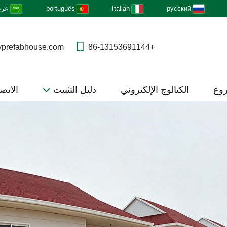
русский
Italian
português
عرب
yprefabhouse.com
+86-13153691144
روع
الكتالوج الإلكتروني
دليل التثبيت
الاتصا