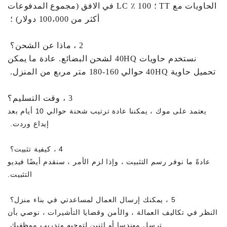
الحاويات مع TT ؛ 100 ٪ LC في الافق (مجموع المدفوعات
أكثر من 100،000 دولار) ؛
2 ، ماذا عن الشحن؟
نستخدم حاويات 40HQ لشحن البضائع. عادة ما يمكن
تحميل حاوية 40HQ حوالي 160-180 متر مربع من المنزل.
3 ، وقت التسليم؟
يعتمد على موك ، يمكننا عادة ترتيب شحنة حوالي 10 أيام بعد
إيداع وردت.
4 ، كيفية تثبيت؟
عادةً ما نوفر رسم التثبيت ، وإذا لزم الأمر ، سنقدم أيضًا فيديو
التثبيت.
5 ، يمكنك إرسال العمال لمساعدتي في بناء منزل؟
النظر في تكاليف العمالة ، والأمن وقضايا التأشيرات ، نوصي بأن
ترسل مهندسا أو اثنين لتوجيه وتدريب موظفيك.