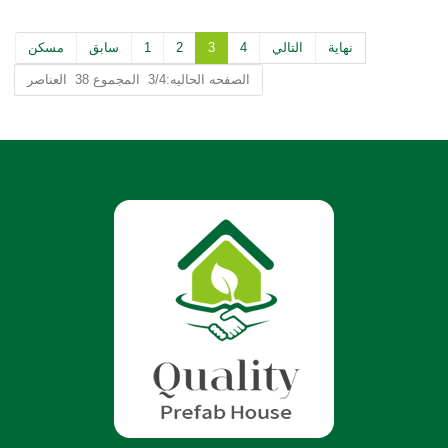
نهاية
التالي
4
3
2
1
سابق
مسكن
الصفحه الحاليه:3/4 المجموع 38 العناصر