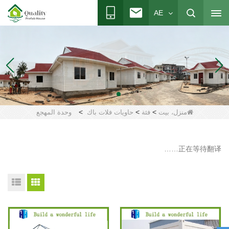
AE
>
>
>
منزل، بيت
فئة
حاويات فلات باك
وحدة المهجع
正在等待翻译……