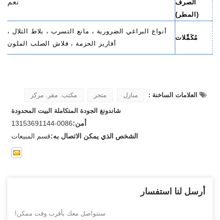
نعم
الصرف
(المطر)
أنواع البراغي الضرورية ، مانع التسرب ، بلاط التلال ،
مُكَمِّلات
أفاريز الحزمة ، فلاش الصلب الملون
العلامات الساخنة :
منازل
متجر
مكتب. مقر. مركز
شاندونغ الجودة المتكاملة البيت المحدودة
أمن:
0086-13153691144
الشخص الذي يمكن الاتصال به:
قسم المبيعات
أرسل لنا استفسار
سنتواصل معك بأقرب وقت ممكن!