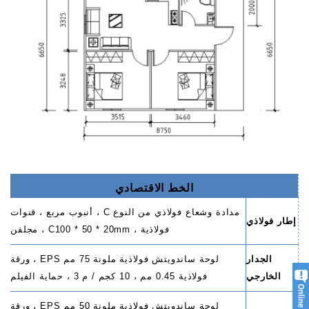
الخط الاقتصادي
مدادة وشعاع فولاذي من النوع C ، أنبوب مربع ، قنوات
إطار فولاذي
فولاذية ، C100 * 50 * 20mm ، مجلفن
الجدار
لوحة ساندويتش فولاذية ملونة 75 مم EPS ، ورقة
الخارجي
فولاذية 0.45 مم ، 10 كجم / م 3 ، حماية الفيلم
لوحة ساندويتش فولاذية ملونة 50 مم EPS ، ورقة