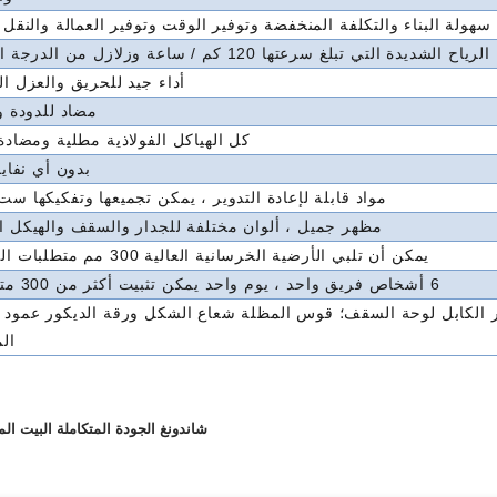
سهولة البناء والتكلفة المنخفضة وتوفير الوقت وتوفير العمالة والنقل 
الشديدة التي تبلغ سرعتها 120 كم / ساعة وزلازل من الدرجة السابعة
أداء جيد للحريق والعزل ا
مضاد للدودة و
كل الهياكل الفولاذية مطلية ومضادة
بدون أي نفايا
مواد قابلة لإعادة التدوير ، يمكن تجميعها وتفكيكها س
مظهر جميل ، ألوان مختلفة للجدار والسقف والهيكل 
يمكن أن تلبي الأرضية الخرسانية العالية 300 مم متطلبات الأساس.
6 أشخاص فريق واحد ، يوم واحد يمكن تثبيت أكثر من 300 متر مربع
ر الكابل لوحة السقف؛ قوس المظلة شعاع الشكل ورقة الديكور عمود 
ال
شاندونغ الجودة المتكاملة البيت ال