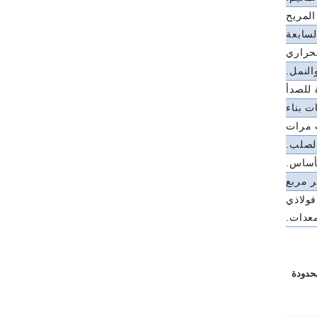
المريح
لحراري
النمل.
 للصدأ
ت بناء
ت مرات
الصلب.
فولاذي
معدات.
محدودة