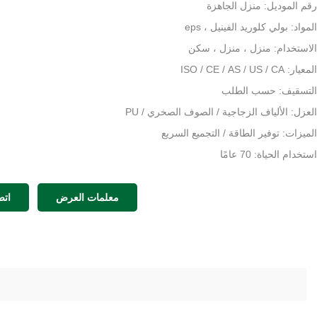
رقم الموديل: منزل الجاهزة
المواد: بولي كلوريد الفينيل ، eps
الاستخدام: منزل ، منزل ، سكن
المعيار: ISO / CE / AS / US / CA
التسقيف: حسب الطلب
العزل: الألياف الزجاجية / الصوف الصخري / PU
الميزات: توفير الطاقة / التجميع السريع
استخدام الحياة: 70 عامًا
التصميم: مخطط ونموذج ثلاثي الأبعاد وهيكلي د
معلمات العرض
اتص