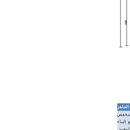
الجاهز
لمنخفض
البناء
لمخيم.