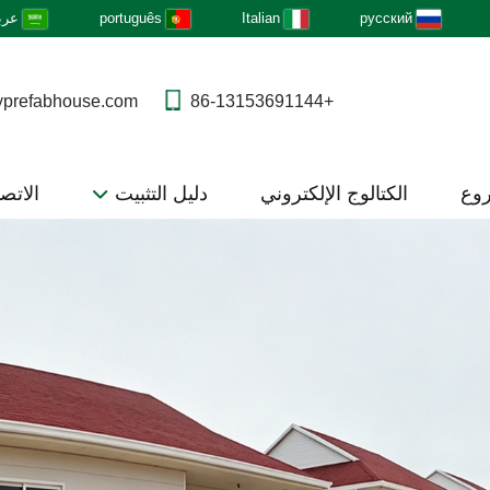
русский
Italian
português
عرب
yprefabhouse.com
+86-13153691144
روع
الكتالوج الإلكتروني
دليل التثبيت
الاتصا