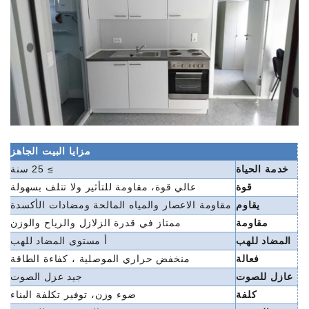
مزايا البيت الجاهز
خدمة الحياة
≥ 25 سنة
قوة
عالي
قوة،
مقاومة للتأثير ولا تتلف بسهولة
يقاوم
مقاومة الاعصار والمياه المالحة ومضادات الأكسدة
مقاومة
ممتاز في قدرة الزلازل والرياح والوزن
المضاد للهب
أ
مستوى
المضاد للهب
فعالة
منخفض
حراري
الموصلية ، كفاءة الطاقة
عازل للصوت
جيد
عزل الصوت
كلفة
ضوء
وزن،
توفير تكلفة البناء