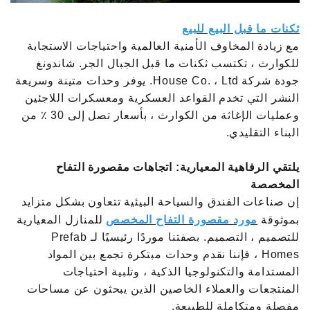
ثكنات ما قبل البيع للبيع
مع زيادة المخاوف الأمنية العالمية واحتياجات الاستجابة
للكوارث ، تكتسب ثكنات ما قبل الجبال الجر. شاندونغ
جودة شركة House Co. ، Ltd. يوفر وحدات متينة وسريعة
النشر التي تخدم القواعد العسكرية ومعسكرات اللاجئين
وعمليات الإغاثة من الكوارث ، بأسعار تصل إلى 30 ٪ من
البناء التقليدي.
يلتقي الرفاهية المعيارية: اتجاهات مقصورة التفاح
المخصصة
إن صناعات الفندق والسياحة البيئية تتعاون بشكل متزايد
بموثوقة
مورد مقصورة التفاح المخصص
للمنازل المعيارية
للتصميم ، التصميم. بصفتنا موردًا رئيسيًا لـ Prefab
Homes ، فإننا نقدم وحدات مبتكرة تجمع بين المواد
المستدامة والتكنولوجيا الذكية ، وتلبية احتياجات
المنتجعات والعملاء الخاصين الذين يبحثون عن مساحات
مفصلة ومتكاملة للطبيعة.