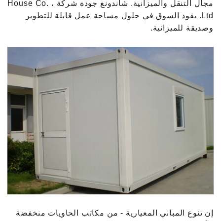
مجال التنقل والميزانية. شاندونغ جودة شركة House Co. ،
Ltd. يقود السوق في حلول مساحة عمل قابلة للتطوير
وصديقة للميزانية.
إن تنوع المباني المعيارية - من مكاتب الحاويات منخفضة