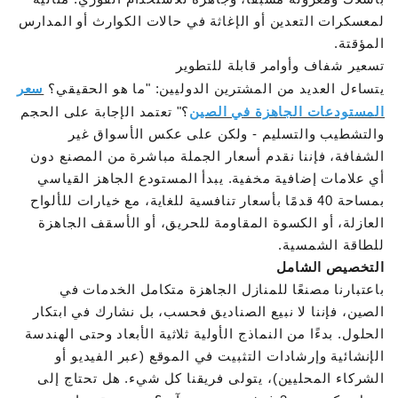
لمعسكرات التعدين أو الإغاثة في حالات الكوارث أو المدارس
المؤقتة.
تسعير شفاف وأوامر قابلة للتطوير
يتساءل العديد من المشترين الدوليين: "ما هو الحقيقي؟
سعر
المستودعات الجاهزة في الصين
؟" تعتمد الإجابة على الحجم
والتشطيب والتسليم - ولكن على عكس الأسواق غير
الشفافة، فإننا نقدم أسعار الجملة مباشرة من المصنع دون
أي علامات إضافية مخفية. يبدأ المستودع الجاهز القياسي
بمساحة 40 قدمًا بأسعار تنافسية للغاية، مع خيارات للألواح
العازلة، أو الكسوة المقاومة للحريق، أو الأسقف الجاهزة
للطاقة الشمسية.
التخصيص الشامل
باعتبارنا مصنعًا للمنازل الجاهزة متكامل الخدمات في
الصين، فإننا لا نبيع الصناديق فحسب، بل نشارك في ابتكار
الحلول. بدءًا من النماذج الأولية ثلاثية الأبعاد وحتى الهندسة
الإنشائية وإرشادات التثبيت في الموقع (عبر الفيديو أو
الشركاء المحليين)، يتولى فريقنا كل شيء. هل تحتاج إلى