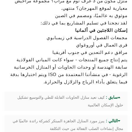
منزل مكون من 3 غرف نوم مع مرآب؟ مجموعة مراحيض
معيارية لموقع المهرجان؟ منتهي.
موثوق به عالميًا، ومصمم في الصين
لقد نجحنا في تسليم المشاريع بما في ذلك:
إسكان اللاجئين في ألمانيا
مجمعات الفصول الدراسية في زيمبابوي
قرى العمال في أوروغواي
مرافق دعم التعدين في جنوب أفريقيا
يتم إنتاج جميع المنتجات - سواء كانت المباني الفولاذية
سابقة الهندسة أو وحدات الحاويات أو المنازل الخرسانية
الرغوية - في منشأتنا المعتمدة من ISO ويتم اختبارها بدقة
فيما يتعلق بأداء الرياح والزلازل والحرارة.
سابق :
كيف تعيد منازل الحاويات القابلة للطي والتوسيع تشكيل
حلول الإسكان العالمية
التالي :
يبرز مورد المنازل الجاهزة المبتكر كشركة رائدة عالميًا في
مجال إنشاءات الصلب الفعالة من حيث التكلفة