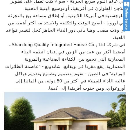
في عالم اليوم سريع الحركة - سواء كنت تعمل على تطوير
ملاجئ الطوارئ في أفريقيا، أو توسيع البنية التحتية
اللوجستية في أمريكا اللاتينية، أو إطلاق مساحة بيع بالتجزئة
في أوروبا - أصبح الوقت والتكلفة والاستدامة أكثر أهمية من
أي وقت مضى. وهنا يأتي دور البناء الجاهز كحل لتغيير قواعد
اللعبة.
في شركة Shandong Quality Integrated House Co., Ltd.،
أمضينا أكثر من عقد من الزمن في إتقان أنظمة البناء
المعيارية التي تجمع بين الكفاءة الصناعية والمرونة
المعمارية. يقع مقرنا في ويفانغ، شاندونغ - "عاصمة الطائرات
الورقية" في الصين - نقوم بتصميم وتصنيع وتقديم هياكل
عالية الأداء للعملاء في أكثر من 50 دولة، من ألمانيا إلى
أوروغواي، ومن جنوب أفريقيا إلى كينيا.