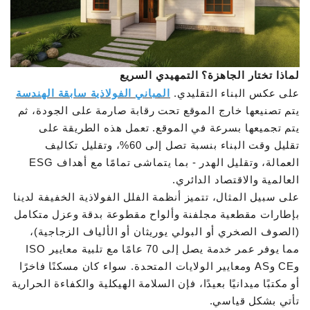
لماذا تختار الجاهزة؟ التمهيدي السريع
على عكس البناء التقليدي.
المباني الفولاذية سابقة الهندسة
يتم تصنيعها خارج الموقع تحت رقابة صارمة على الجودة، ثم
يتم تجميعها بسرعة في الموقع. تعمل هذه الطريقة على
تقليل وقت البناء بنسبة تصل إلى 60%، وتقليل تكاليف
العمالة، وتقليل الهدر - بما يتماشى تمامًا مع أهداف ESG
العالمية والاقتصاد الدائري.
على سبيل المثال، تتميز أنظمة الفلل الفولاذية الخفيفة لدينا
بإطارات مقطعية مجلفنة وألواح مقطوعة بدقة وعزل متكامل
(الصوف الصخري أو البولي يوريثان أو الألياف الزجاجية)،
مما يوفر عمر خدمة يصل إلى 70 عامًا مع تلبية معايير ISO
وCE وAS ومعايير الولايات المتحدة. سواء كان مسكنًا فاخرًا
أو مكتبًا ميدانيًا بعيدًا، فإن السلامة الهيكلية والكفاءة الحرارية
تأتي بشكل قياسي.