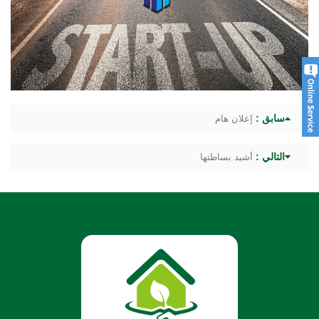
سابق :
إعلان هام
التالي :
أشيد بساطتها