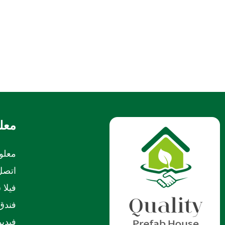
معل
معلو
اتصل 
فيلا 
فندق 
فيديو