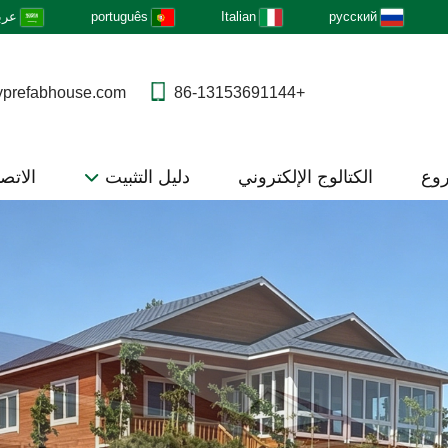
русский
Italian
português
عرب
yprefabhouse.com
+86-13153691144
روع
الكتالوج الإلكتروني
دليل التثبيت
الاتصا