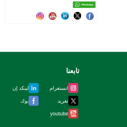
تابعنا
انستغرام
لينكد إن
تغريد
بوك
youtube