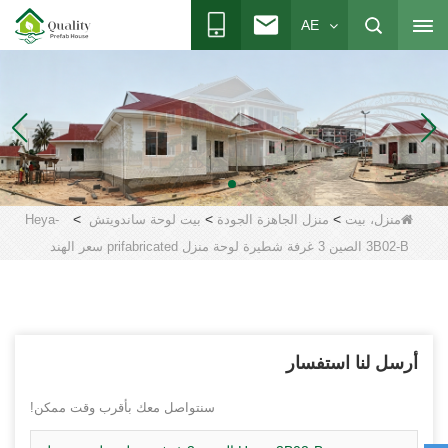
AE
>
>
>
منزل، بيت
منزل الجاهزة الجودة
بيت لوحة ساندويتش
Heya-
3B02-B الصين 3 غرفة شطيرة لوحة منزل prifabricated سعر الهند
أرسل لنا استفسار
سنتواصل معك بأقرب وقت ممكن!