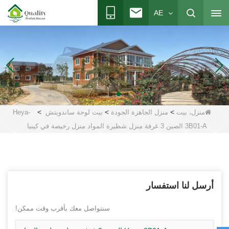
AE
>
>
>
منزل، بيت
منزل الجاهزة الجودة
بيت لوحة ساندويتش
Heya-
3B01-A الصين 3 غرفة منزل شطيرة المواد منزل رخيصة في كينيا
أرسل لنا استفسار
سنتواصل معك بأقرب وقت ممكن!