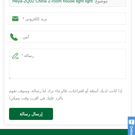
موضوع:
Heya-2Q02 China 2-room house light light
الجاهزة منزل الصلب للأطفال
إذا كانت لديك أسئلة أو اقتراحات، فالرجاء ترك لنا رسالة، وسوف نقوم
بالرد عليك في أقرب وقت ممكن!
إرسال رسالة