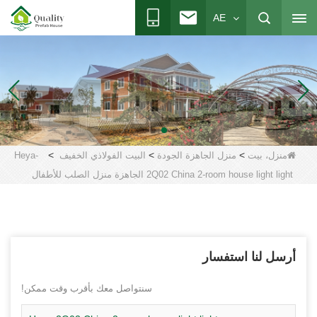
AE
>
>
>
منزل، بيت
منزل الجاهزة الجودة
البيت الفولاذي الخفيف
Heya-
2Q02 China 2-room house light light الجاهزة منزل الصلب للأطفال
أرسل لنا استفسار
سنتواصل معك بأقرب وقت ممكن!