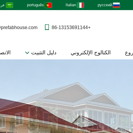
русский
Italian
português
عرب
yprefabhouse.com
+86-13153691144
روع
الكتالوج الإلكتروني
دليل التثبيت
الاتصا